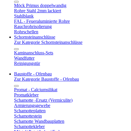
Möck Primus doppelwandig
Rohre Stahl 2mm lackiert
Stahlblank
FAL - Feueraluminierte Rohre
Rauchrohrisolierung
Rohrschellen
Schornsteinanschlüsse
Zur Kategorie Schornsteinanschlüsse
Kaminanschluss-Sets
Wandfutter
Reinigungstür
Baustoffe - Ofenbau
Zur Kategorie Baustoffe - Ofenbau
Promat - Calciumsilikat
Promatkleber
Schamotte -Ersatz (Vermiculite)
Armierungsgewebe
Schamotteplatten
Schamottestein
Schamotte Wandbauplatten
Schamottekleber