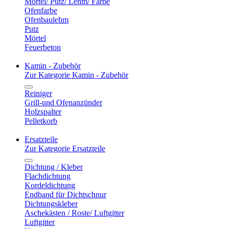
Mörtel/ Putz/ Lehm/ Farbe
Ofenfarbe
Ofenbaulehm
Putz
Mörtel
Feuerbeton
Kamin - Zubehör
Zur Kategorie Kamin - Zubehör
Reiniger
Grill-und Ofenanzünder
Holzspalter
Pelletkorb
Ersatzteile
Zur Kategorie Ersatzteile
Dichtung / Kleber
Flachdichtung
Kordeldichtung
Endband für Dichtschnur
Dichtungskleber
Aschekästen / Roste/ Luftgitter
Luftgitter