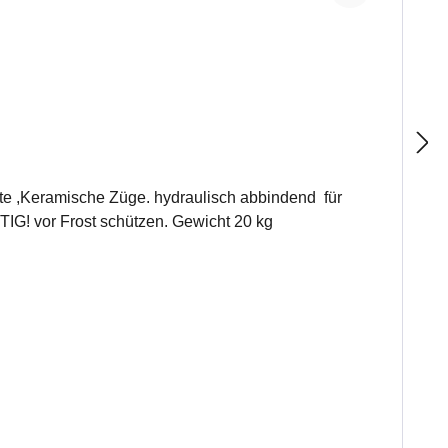
hydraulisch abbindend für
Temperaturen bis 700°C Anwendungstemperatur max.700° Körnung 0 - 1,25 mm Abbindeverhalten hydraulisch WICHTIG! vor Frost schützen. Gewicht 20 kg