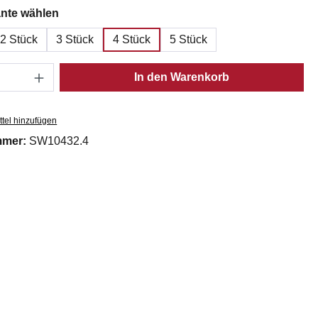
auswählen
nte wählen
2 Stück
3 Stück
4 Stück
5 Stück
Anzahl: Gib den gewünschten Wert ein oder
In den Warenkorb
tel hinzufügen
mmer:
SW10432.4