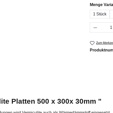
Menge Varia
1 Stück
Produkt 
Zum Merkzet
Produktnu
ite Platten 500 x 300x 30mm "
endungen wird Vermiculite auch als Wärmedämmstoff eingesetzt.