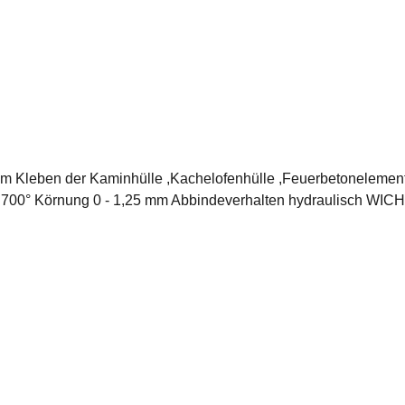
er Kaminhülle ,Kachelofenhülle ,Feuerbetonelemente ,Keramische Züge. 