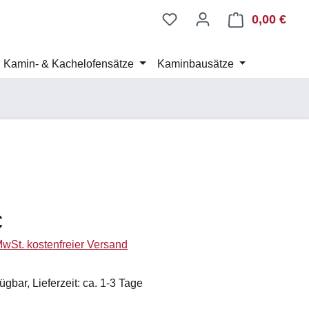
0,00 €
Ware
Kamin- & Kachelofensätze
Kaminbausätze
eis:
€
 MwSt. kostenfreier Versand
ügbar, Lieferzeit: ca. 1-3 Tage