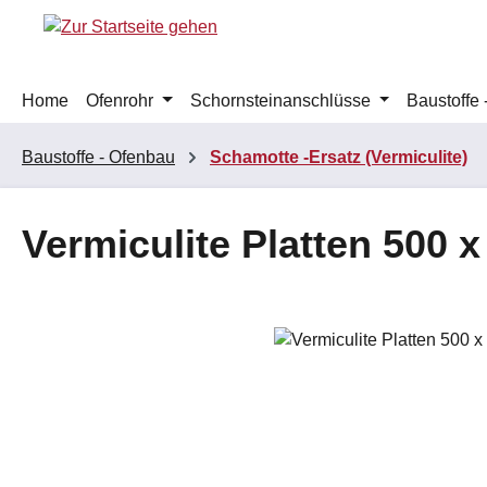
m Hauptinhalt springen
Zur Suche springen
Zur Hauptnavigation springen
Home
Ofenrohr
Schornsteinanschlüsse
Baustoffe
Baustoffe - Ofenbau
Schamotte -Ersatz (Vermiculite)
Vermiculite Platten 500
Bildergalerie überspringen