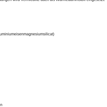
luminiumeisenmagnesiumsilicat)
en