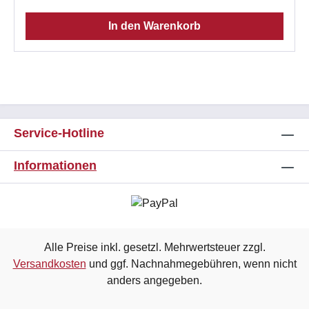
Klassifizierungstemperatur 950 °C Anwendung bei
In den Warenkorb
Kachelöfen nach DIN 18892 Anwendung bei
Kaminen nach DIN 18895 problemloser Zuschnitt
üblichen Holzbearbeitungsmaschinen oder
Nasszuschnitt mehrlagige Verklebung möglich zur
Hitzedämmung, Schallisolierung,
Feuchtigkeitsregulierung und Schimmelvorbeugung
für 1 m² werden ca. 2 kg Promat Kleber K84 benötigt
Service-Hotline
Informationen
Alle Preise inkl. gesetzl. Mehrwertsteuer zzgl.
Versandkosten
und ggf. Nachnahmegebühren, wenn nicht
anders angegeben.