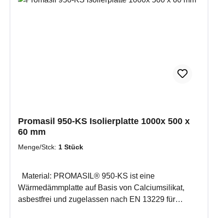
Hitzedämmung, Schallisolierung,
Feuchtigkeitsregulierung und Schimmelvorbeugung
für 1 m² werden ca. 2 kg Promat Kleber K84 benötigt
Promasil 950-KS Isolierplatte 1000x 500 x
60 mm
Menge/Stck:
1 Stück
Material: PROMASIL® 950-KS ist eine
Wärmedämmplatte auf Basis von Calciumsilikat,
asbestfrei und zugelassen nach EN 13229 für
Kamine und nach DIN 188892 für Kachelöfen