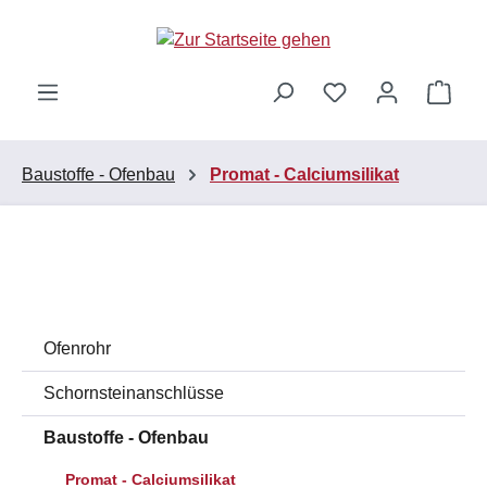
Zum Hauptinhalt springen
Ware
Baustoffe - Ofenbau
Promat - Calciumsilikat
Ofenrohr
Schornsteinanschlüsse
Baustoffe - Ofenbau
Promat - Calciumsilikat