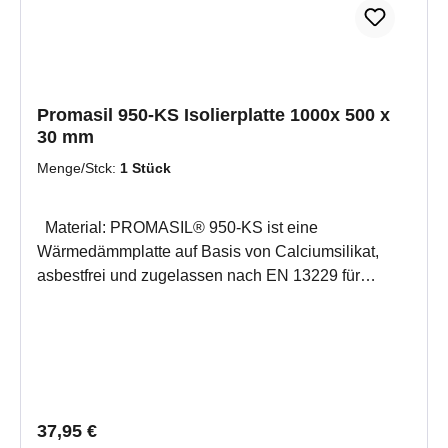
Promasil 950-KS Isolierplatte 1000x 500 x
30 mm
Menge/Stck:
1 Stück
Material: PROMASIL® 950-KS ist eine
Wärmedämmplatte auf Basis von Calciumsilikat,
asbestfrei und zugelassen nach EN 13229 für
Kamine und nach DIN 188892 für Kachelöfen
(Zulassung Nr.Z-43, 14-139). Anwendung: Schutz
der Anbauwände von Kamin- und Kachelöfen
(Normreihe EN 13220, DIN 18892 und Fachregeln
des Kachelofen- und Luftheizungsbauerhandwerks)
gegen hohe Temperaturen. Produktinformation:
Regulärer Preis:
37,95 €
Farbe: Weiß bauaufsichtliche Zulassung Z-43.14-