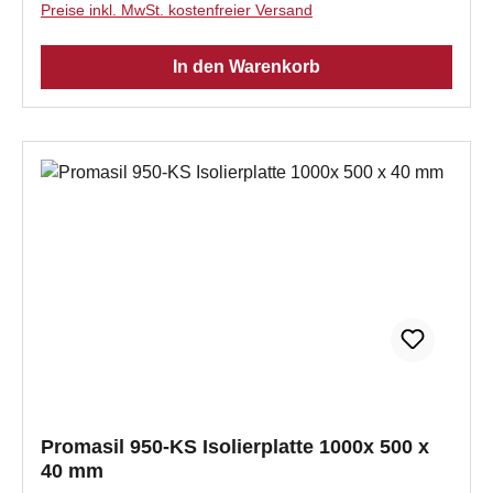
Preise inkl. MwSt. kostenfreier Versand
139 nicht brennbar A1 nach DIN 4102
Klassifizierungstemperatur 950 °C Anwendung bei
In den Warenkorb
Kachelöfen nach DIN 18892 Anwendung bei
Kaminen nach DIN 18895 problemloser Zuschnitt
üblichen Holzbearbeitungsmaschinen oder
Nasszuschnitt mehrlagige Verklebung möglich zur
Hitzedämmung, Schallisolierung,
Feuchtigkeitsregulierung und Schimmelvorbeugung
für 1 m² werden ca. 2 kg Promat Kleber K84 benötigt
Promasil 950-KS Isolierplatte 1000x 500 x
40 mm