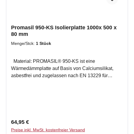
Promasil 950-KS Isolierplatte 1000x 500 x
80 mm
Menge/Stck:
1 Stück
Material: PROMASIL® 950-KS ist eine
Wärmedämmplatte auf Basis von Calciumsilikat,
asbestfrei und zugelassen nach EN 13229 für
Kamine und nach DIN 188892 für Kachelöfen
(Zulassung Nr.Z-43, 14-139). Anwendung: Schutz
der Anbauwände von Kamin- und Kachelöfen
(Normreihe EN 13220, DIN 18892 und Fachregeln
des Kachelofen- und Luftheizungsbauerhandwerks)
gegen hohe Temperaturen. Produktinformation:
Regulärer Preis:
64,95 €
Farbe: Weiß bauaufsichtliche Zulassung Z-43.14-
Preise inkl. MwSt. kostenfreier Versand
139 nicht brennbar A1 nach DIN 4102