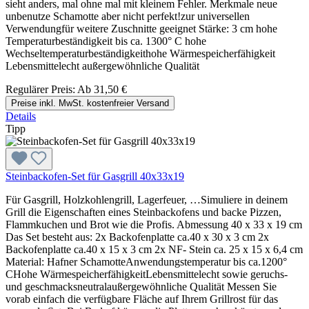
sieht anders, mal ohne mal mit kleinem Fehler. Merkmale neue
unbenutze Schamotte aber nicht perfekt!zur universellen
Verwendungfür weitere Zuschnitte geeignet Stärke: 3 cm hohe
Temperaturbeständigkeit bis ca. 1300° C hohe
Wechseltemperaturbeständigkeithohe Wärmespeicherfähigkeit
Lebensmittelecht außergewöhnliche Qualität
Regulärer Preis:
Ab
31,50 €
Preise inkl. MwSt. kostenfreier Versand
Details
Tipp
Steinbackofen-Set für Gasgrill 40x33x19
Für Gasgrill, Holzkohlengrill, Lagerfeuer, …Simuliere in deinem
Grill die Eigenschaften eines Steinbackofens und backe Pizzen,
Flammkuchen und Brot wie die Profis. Abmessung 40 x 33 x 19 cm
Das Set besteht aus: 2x Backofenplatte ca.40 x 30 x 3 cm 2x
Backofenplatte ca.40 x 15 x 3 cm 2x NF- Stein ca. 25 x 15 x 6,4 cm
Material: Hafner SchamotteAnwendungstemperatur bis ca.1200°
CHohe WärmespeicherfähigkeitLebensmittelecht sowie geruchs-
und geschmacksneutralaußergewöhnliche Qualität Messen Sie
vorab einfach die verfügbare Fläche auf Ihrem Grillrost für das