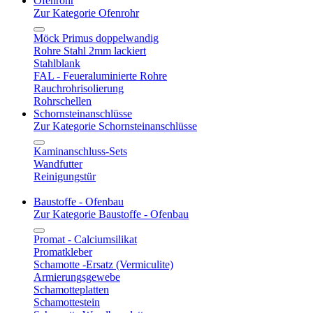
Ofenrohr
Zur Kategorie Ofenrohr
Möck Primus doppelwandig
Rohre Stahl 2mm lackiert
Stahlblank
FAL - Feueraluminierte Rohre
Rauchrohrisolierung
Rohrschellen
Schornsteinanschlüsse
Zur Kategorie Schornsteinanschlüsse
Kaminanschluss-Sets
Wandfutter
Reinigungstür
Baustoffe - Ofenbau
Zur Kategorie Baustoffe - Ofenbau
Promat - Calciumsilikat
Promatkleber
Schamotte -Ersatz (Vermiculite)
Armierungsgewebe
Schamotteplatten
Schamottestein