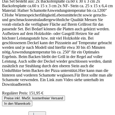
Das Set besteht aus: 2x Backofenplatte ca.60 x 30 x 3 cm 2x
Backofenplatte ca.60 x 15 x 3 cm 2x NF- Stein ca. 25 x 15 x 6,4 cm
Material: Hafner SchamotteAnwendungstemperatur bis ca.1200°
CHohe WärmespeicherfähigkeitLebensmittelecht sowie geruchs-
und geschmacksneutralaußergewöhnliche Qualität Messen Sie
vorab einfach die verfügbare Fläche auf Ihrem Grillrost für das
passende Set. Bei Bedarf können die Platten auch gekürzt werden.
Aufheizen auf dem Holzkohle- oder Gasgrill Heizen Sie auf
höchster Leistungsstufe bzw. mit viel Holzkohle ein. Bei
geschlossenem Deckel kann der Pizzastein auf Temperatur gebracht
werden und je nach Modell sind hierfür etwa 30 bis 45 Minuten
nötig.Anwendungstemperatur bis ca. 250° für ein Optimales
Ergebnis. Beim Backen bleibt der Grill in der Regel auf voller
Leistung. Auch sollte der Deckel wieder geschlossen werden, damit
zusätzlich zur Strahlung durch den oberen Stein auch die
Umlufthitze beim Backen der Pizza unterstützt.Hier kann man die
hinteren und vorderen Schamotte weglassen.Für Brot sollte man alle
Schamotte verwenden. Ein Link zum Video siehe unterhalb im
Downloadbereich
Regulärer Preis:
151,95 €
Preise inkl. MwSt. kostenfreier Versand
In den Warenkorb