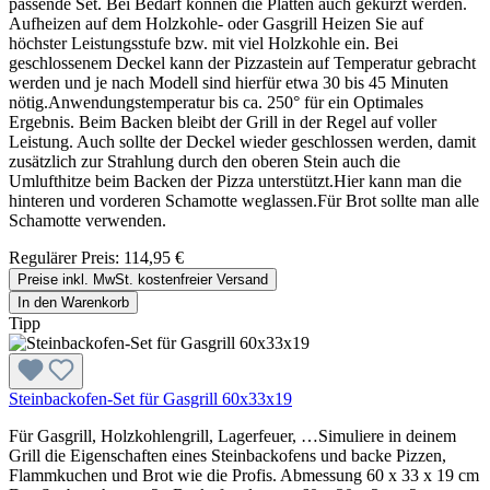
passende Set. Bei Bedarf können die Platten auch gekürzt werden.
Aufheizen auf dem Holzkohle- oder Gasgrill Heizen Sie auf
höchster Leistungsstufe bzw. mit viel Holzkohle ein. Bei
geschlossenem Deckel kann der Pizzastein auf Temperatur gebracht
werden und je nach Modell sind hierfür etwa 30 bis 45 Minuten
nötig.Anwendungstemperatur bis ca. 250° für ein Optimales
Ergebnis. Beim Backen bleibt der Grill in der Regel auf voller
Leistung. Auch sollte der Deckel wieder geschlossen werden, damit
zusätzlich zur Strahlung durch den oberen Stein auch die
Umlufthitze beim Backen der Pizza unterstützt.Hier kann man die
hinteren und vorderen Schamotte weglassen.Für Brot sollte man alle
Schamotte verwenden.
Regulärer Preis:
114,95 €
Preise inkl. MwSt. kostenfreier Versand
In den Warenkorb
Tipp
Steinbackofen-Set für Gasgrill 60x33x19
Für Gasgrill, Holzkohlengrill, Lagerfeuer, …Simuliere in deinem
Grill die Eigenschaften eines Steinbackofens und backe Pizzen,
Flammkuchen und Brot wie die Profis. Abmessung 60 x 33 x 19 cm