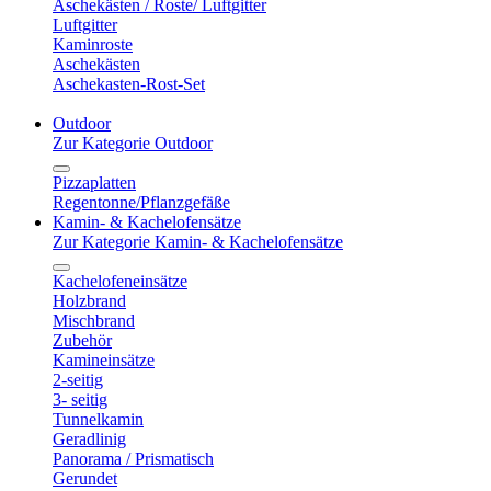
Aschekästen / Roste/ Luftgitter
Luftgitter
Kaminroste
Aschekästen
Aschekasten-Rost-Set
Outdoor
Zur Kategorie Outdoor
Pizzaplatten
Regentonne/Pflanzgefäße
Kamin- & Kachelofensätze
Zur Kategorie Kamin- & Kachelofensätze
Kachelofeneinsätze
Holzbrand
Mischbrand
Zubehör
Kamineinsätze
2-seitig
3- seitig
Tunnelkamin
Geradlinig
Panorama / Prismatisch
Gerundet