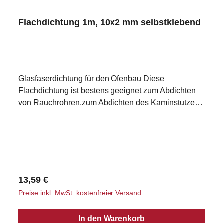
Flachdichtung 1m, 10x2 mm selbstklebend
Glasfaserdichtung für den Ofenbau Diese
Flachdichtung ist bestens geeignet zum Abdichten
von Rauchrohren,zum Abdichten des Kaminstutzen
zum Rauchrohr und als Dehnungsfuge für
verschiedene Materialen, z.B. Metall und Kachel,
oder Metall und GlasDiese Dichtschnur ist ein
hochwertiges Produkt,der Firma Fermit, durch die
einseitige Kaschierung haben Sie bei der
Selbstmontage eine gute Montagehilfe.
Regulärer Preis:
13,59 €
Produktmerkmale Flachdichtung aus Glasfaser in
Preise inkl. MwSt. kostenfreier Versand
hoher Qualität Band selbstklebend, grafitiert, vor
Einbau Untergrund säubern Temperaturbeständig
In den Warenkorb
bis 550° Rauchdicht Beständig gegen Lösungsmittel