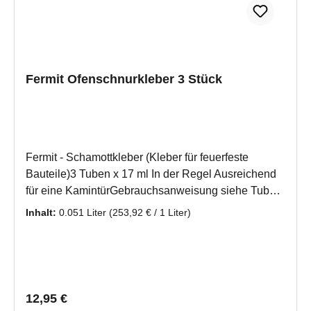
Fermit Ofenschnurkleber 3 Stück
Fermit - Schamottkleber (Kleber für feuerfeste
Bauteile)3 Tuben x 17 ml In der Regel Ausreichend
für eine KamintürGebrauchsanweisung siehe Tube
Technische Daten:sehr gutes Haftvermögen auf
Inhalt:
0.051 Liter
(253,92 € / 1 Liter)
Gusseisen, Metall, feuerfesten Material und
faserigen Produktensehr hohe
Temperaturbeständigkeit ( bis 1100°C)geschmeidig
in der Anwendung
Regulärer Preis:
12,95 €