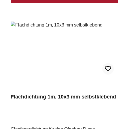
Standhaftigkeit bei den meisten Säuren und Laugen
hervorragende Flexibilität Einfache Montage Wichtig
bei der Montage:Vorab die Klebeflächen ordentlichst
ReinigenTragen Sie das Dichtband auf die
gereinigte Dichtschnurfuge auf und drücken es
kräftig an.Die Trocknungszeit beträgt ca. 48
Stunden.Wenn Sie mehrere Stückzahlen eingeben,
erhalten Sie auch mehrere Meter an einem Stück.
Flachdichtung 1m, 10x3 mm selbstklebend