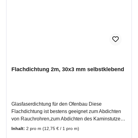
gereinigte Dichtschnurfuge auf und drücken es
kräftig an.Die Trocknungszeit beträgt ca. 48
Stunden.Wenn Sie mehrere Stückzahlen eingeben,
erhalten Sie auch mehrere Meter an einem Stück.
Flachdichtung 2m, 30x3 mm selbstklebend
Glasfaserdichtung für den Ofenbau Diese
Flachdichtung ist bestens geeignet zum Abdichten
von Rauchrohren,zum Abdichten des Kaminstutzen
zum Rauchrohr und als Dehnungsfuge für
Inhalt:
2 pro m
(12,75 € / 1 pro m)
verschiedene Materialen, z.B. Metall und Kachel,