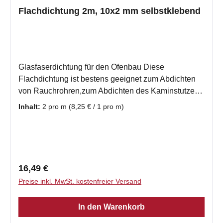
Flachdichtung 2m, 10x2 mm selbstklebend
Glasfaserdichtung für den Ofenbau Diese
Flachdichtung ist bestens geeignet zum Abdichten
von Rauchrohren,zum Abdichten des Kaminstutzen
zum Rauchrohr und als Dehnungsfuge für
Inhalt:
2 pro m
(8,25 € / 1 pro m)
verschiedene Materialen, z.B. Metall und Kachel,
oder Metall und GlasDiese Dichtschnur ist ein
hochwertiges Produkt,der Firma Fermit, durch die
einseitige Kaschierung haben Sie bei der
Selbstmontage eine gute Montagehilfe.
Regulärer Preis:
16,49 €
Produktmerkmale Flachdichtung aus Glasfaser in
Preise inkl. MwSt. kostenfreier Versand
hoher Qualität Band selbstklebend, grafitiert, vor
Einbau Untergrund säubern Temperaturbeständig
In den Warenkorb
bis 550° Rauchdicht Beständig gegen Lösungsmittel
Standhaftigkeit bei den meisten Säuren und Laugen