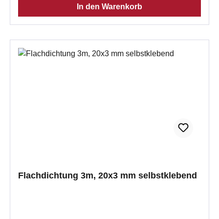
In den Warenkorb
bis 550° Rauchdicht Beständig gegen Lösungsmittel
Standhaftigkeit bei den meisten Säuren und Laugen
hervorragende Flexibilität Einfache Montage Wichtig
bei der Montage:Vorab die Klebeflächen ordentlichst
ReinigenTragen Sie das Dichtband auf die
gereinigte Dichtschnurfuge auf und drücken es
kräftig an.Die Trocknungszeit beträgt ca. 48
Stunden.Wenn Sie mehrere Stückzahlen eingeben,
erhalten Sie auch mehrere Meter an einem Stück.
Flachdichtung 3m, 20x3 mm selbstklebend