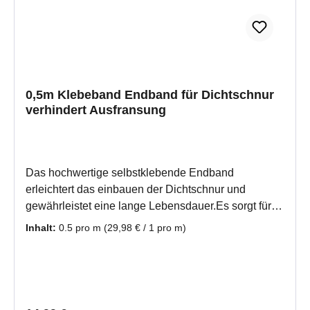
0,5m Klebeband Endband für Dichtschnur
verhindert Ausfransung
Das hochwertige selbstklebende Endband
erleichtert das einbauen der Dichtschnur und
gewährleistet eine lange Lebensdauer.Es sorgt für
eine gute Dichtigkeit auch nach einer langen
Inhalt:
0.5 pro m
(29,98 € / 1 pro m)
Gebrauchsdauer, da die Enden nicht weiter
ausfransen können. Sie umkleben die Enden, und
die Schnur hat einen sauberen Abschluß nach dem
abschneiden. TIPP! Wird die Schutzfolie auf der
Rückseite einige Zentimeter vom Rand her mit