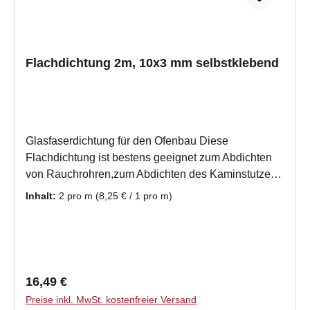
Flachdichtung 2m, 10x3 mm selbstklebend
Glasfaserdichtung für den Ofenbau Diese
Flachdichtung ist bestens geeignet zum Abdichten
von Rauchrohren,zum Abdichten des Kaminstutzen
zum Rauchrohr und als Dehnungsfuge für
Inhalt:
2 pro m
(8,25 € / 1 pro m)
verschiedene Materialen, z.B. Metall und Kachel,
oder Metall und GlasDiese Dichtschnur ist ein
hochwertiges Produkt,der Firma Fermit, durch die
einseitige Kaschierung haben Sie bei der
Selbstmontage eine gute Montagehilfe.
Regulärer Preis:
16,49 €
Produktmerkmale Flachdichtung aus Glasfaser in
Preise inkl. MwSt. kostenfreier Versand
hoher Qualität Band selbstklebend, grafitiert, vor