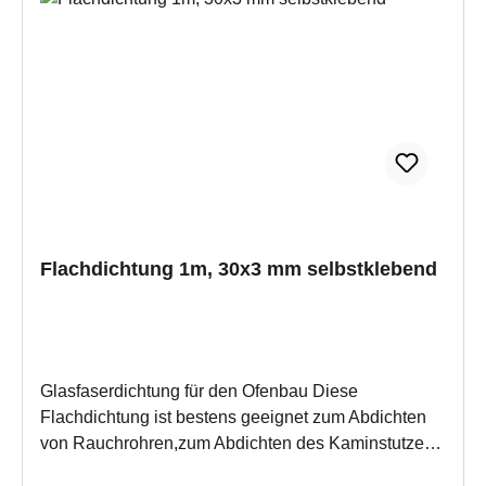
ReinigenTragen Sie das Dichtband auf die
gereinigte Dichtschnurfuge auf und drücken es
kräftig an.Die Trocknungszeit beträgt ca. 48
Stunden.Wenn Sie mehrere Stückzahlen eingeben,
erhalten Sie auch mehrere Meter an einem Stück.
Flachdichtung 1m, 30x3 mm selbstklebend
Glasfaserdichtung für den Ofenbau Diese
Flachdichtung ist bestens geeignet zum Abdichten
von Rauchrohren,zum Abdichten des Kaminstutzen
zum Rauchrohr und als Dehnungsfuge für