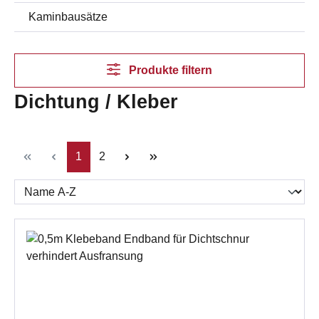
Kaminbausätze
Produkte filtern
Dichtung / Kleber
Seite
Seite
1
2