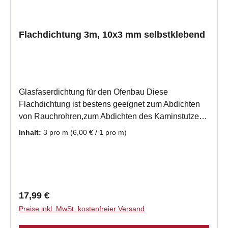
Flachdichtung 3m, 10x3 mm selbstklebend
Glasfaserdichtung für den Ofenbau Diese
Flachdichtung ist bestens geeignet zum Abdichten
von Rauchrohren,zum Abdichten des Kaminstutzen
zum Rauchrohr und als Dehnungsfuge für
Inhalt:
3 pro m
(6,00 € / 1 pro m)
verschiedene Materialen, z.B. Metall und Kachel,
oder Metall und GlasDiese Dichtschnur ist ein
hochwertiges Produkt,der Firma Fermit, durch die
einseitige Kaschierung haben Sie bei der
Selbstmontage eine gute Montagehilfe.
Regulärer Preis:
17,99 €
Produktmerkmale Flachdichtung aus Glasfaser in
Preise inkl. MwSt. kostenfreier Versand
hoher Qualität Band selbstklebend, grafitiert, vor
Einbau Untergrund säubern Temperaturbeständig