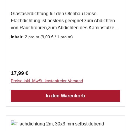
Glasfaserdichtung für den Ofenbau Diese
Flachdichtung ist bestens geeignet zum Abdichten
von Rauchrohren,zum Abdichten des Kaminstutzen
zum Rauchrohr und als Dehnungsfuge für
Inhalt:
2 pro m
(9,00 € / 1 pro m)
verschiedene Materialen, z.B. Metall und Kachel,
oder Metall und GlasDiese Dichtschnur ist ein
hochwertiges Produkt,der Firma Fermit, durch die
einseitige Kaschierung haben Sie bei der
Selbstmontage eine gute Montagehilfe.
Regulärer Preis:
17,99 €
Produktmerkmale Flachdichtung aus Glasfaser in
Preise inkl. MwSt. kostenfreier Versand
hoher Qualität Band selbstklebend, grafitiert, vor
Einbau Untergrund säubern Temperaturbeständig
In den Warenkorb
bis 550° Rauchdicht Beständig gegen Lösungsmittel
Standhaftigkeit bei den meisten Säuren und Laugen
hervorragende Flexibilität Einfache Montage Wichtig
bei der Montage:Vorab die Klebeflächen ordentlichst
ReinigenTragen Sie das Dichtband auf die