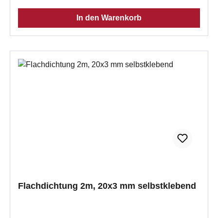
Einbau Untergrund säubern Temperaturbeständig
In den Warenkorb
bis 550° Rauchdicht Beständig gegen Lösungsmittel
Standhaftigkeit bei den meisten Säuren und Laugen
hervorragende Flexibilität Einfache Montage Wichtig
bei der Montage:Vorab die Klebeflächen ordentlichst
ReinigenTragen Sie das Dichtband auf die
gereinigte Dichtschnurfuge auf und drücken es
kräftig an.Die Trocknungszeit beträgt ca. 48
Stunden.Wenn Sie mehrere Stückzahlen eingeben,
erhalten Sie auch mehrere Meter an einem Stück.
Flachdichtung 2m, 20x3 mm selbstklebend