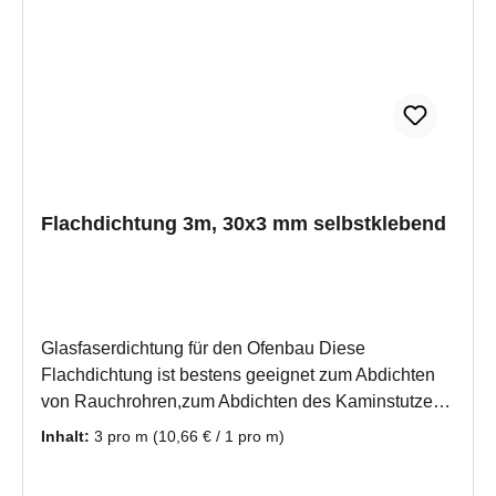
kräftig an.Die Trocknungszeit beträgt ca. 48
Stunden.Wenn Sie mehrere Stückzahlen eingeben,
erhalten Sie auch mehrere Meter an einem Stück.
Flachdichtung 3m, 30x3 mm selbstklebend
Glasfaserdichtung für den Ofenbau Diese
Flachdichtung ist bestens geeignet zum Abdichten
von Rauchrohren,zum Abdichten des Kaminstutzen
zum Rauchrohr und als Dehnungsfuge für
Inhalt:
3 pro m
(10,66 € / 1 pro m)
verschiedene Materialen, z.B. Metall und Kachel,
oder Metall und GlasDiese Dichtschnur ist ein