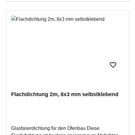
hervorragende Flexibilität Einfache Montage Wichtig
bei der Montage:Vorab die Klebeflächen ordentlichst
ReinigenTragen Sie das Dichtband auf die
gereinigte Dichtschnurfuge auf und drücken es
kräftig an.Die Trocknungszeit beträgt ca. 48
Stunden.Wenn Sie mehrere Stückzahlen eingeben,
erhalten Sie auch mehrere Meter an einem Stück.
Flachdichtung 2m, 8x3 mm selbstklebend
Glasfaserdichtung für den Ofenbau Diese