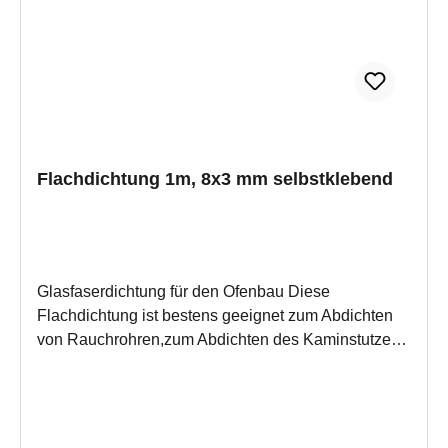
Stunden.Wenn Sie mehrere Stückzahlen eingeben,
erhalten Sie auch mehrere Meter an einem Stück.
Flachdichtung 1m, 8x3 mm selbstklebend
Glasfaserdichtung für den Ofenbau Diese
Flachdichtung ist bestens geeignet zum Abdichten
von Rauchrohren,zum Abdichten des Kaminstutzen
zum Rauchrohr und als Dehnungsfuge für
verschiedene Materialen, z.B. Metall und Kachel,
oder Metall und GlasDiese Dichtschnur ist ein
hochwertiges Produkt,der Firma Fermit, durch die