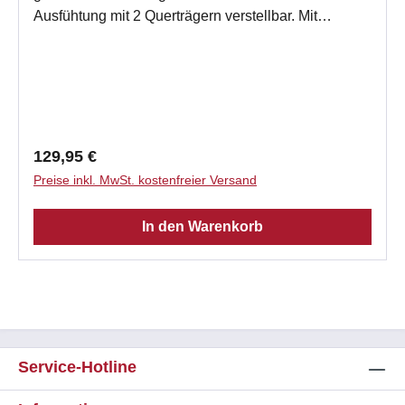
Ausfühtung mit 2 Querträgern verstellbar. Mit
Abkantung zum Einhängen in den Nischenrahmen
oder Einbauzarge. Technische Daten Einstellbare
Breite 23 - 55 cm Stellfüße 4 Stck höhenverstellbar
18 - 34 cm mit Hartgummiauflage in
schallentkoppelter Aufführung nutzbare Länge 57 -
84 cm Gewicht 10,8 kg
Regulärer Preis:
129,95 €
Preise inkl. MwSt. kostenfreier Versand
In den Warenkorb
Service-Hotline