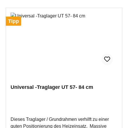
6/9 HGZ K1/F1/F2 NHK G UTL 3, T = 620 mm: SH
11 G/D/T SD 11 E Profi 7-Serie Profi GO 7 UTL 4, T
= 450 mm: HGZ S1 NHK S
Tipp
Universal -Traglager UT 57- 84 cm
Dieses Traglager / Grundrahmen verhilft zu einer
guten Positionierung des Heizeinsatz. Massive