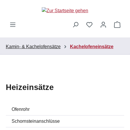
Zum Hauptinhalt springen
Ware
Kamin- & Kachelofensätze
Kachelofeneinsätze
Heizeinsätze
Ofenrohr
Schornsteinanschlüsse