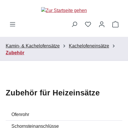
Zum Hauptinhalt springen
Ware
Kamin- & Kachelofensätze
Kachelofeneinsätze
Zubehör
Zubehör für Heizeinsätze
Ofenrohr
Schornsteinanschlüsse