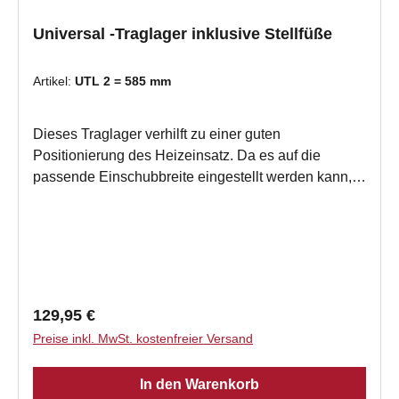
Universal -Traglager inklusive Stellfüße
Artikel:
UTL 2 = 585 mm
Dieses Traglager verhilft zu einer guten
Positionierung des Heizeinsatz. Da es auf die
passende Einschubbreite eingestellt werden kann,
lässt es sich auf die Feuerstätte passgenaun
einjustieren. Stellfüße inklusive. UTL 1-3: auf
passende Einschubbreite (300-440 mm) einstellbar,
mit Abkantung zum Einhängen der Einbauzarge,
inklusive Stellfüße, M 16, 80 mm mit
Sechskantmutter UTL 4: fixe Einschubbreite von 228
Regulärer Preis:
129,95 €
mm, inklusive Stellfüße, M 16, 250 mm mit
Preise inkl. MwSt. kostenfreier Versand
Sechskantmutter UTL 1, T = 760 mm: Format 11 JU
11 Creation 11 Concept 12 Profi 12-Serie Profi GO
In den Warenkorb
12 UTL 2, T = 585 mm: SD 6 F SH 8 G SH 8 G/B SH