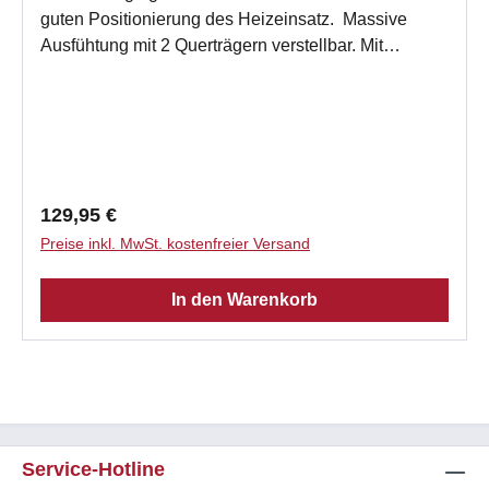
guten Positionierung des Heizeinsatz. Massive
Ausfühtung mit 2 Querträgern verstellbar. Mit
Abkantung zum Einhängen in den Nischenrahmen
oder Einbauzarge. Technische Daten Einstellbare
Breite 23 - 55 cm Stellfüße 4 Stck höhenverstellbar
18 - 34 cm mit Hartgummiauflage in
schallentkoppelter Aufführung nutzbare Länge 57 -
84 cm Gewicht 10,8 kg
Regulärer Preis:
129,95 €
Preise inkl. MwSt. kostenfreier Versand
In den Warenkorb
Service-Hotline