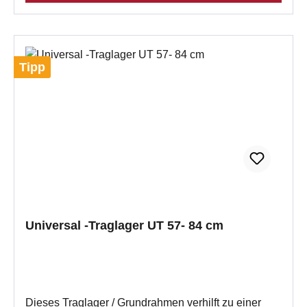
9 G/D/T SD 9 E Format 6/9 JU 9 Concept 9 Creation
6/9 HGZ K1/F1/F2 NHK G UTL 3, T = 620 mm: SH
11 G/D/T SD 11 E Profi 7-Serie Profi GO 7 UTL 4, T
= 450 mm: HGZ S1 NHK S
Tipp
Universal -Traglager UT 57- 84 cm
Dieses Traglager / Grundrahmen verhilft zu einer