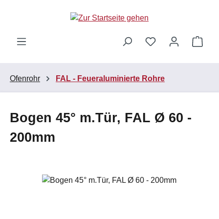
Zum Hauptinhalt springen
Ware
Ofenrohr
FAL - Feueraluminierte Rohre
Bogen 45° m.Tür, FAL Ø 60 -
200mm
Bildergalerie überspringen