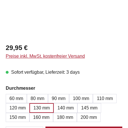
Regulärer Preis:
29,95 €
Preise inkl. MwSt. kostenfreier Versand
Sofort verfügbar, Lieferzeit: 3 days
auswählen
Durchmesser
60 mm
80 mm
90 mm
100 mm
110 mm
120 mm
130 mm
140 mm
145 mm
150 mm
160 mm
180 mm
200 mm