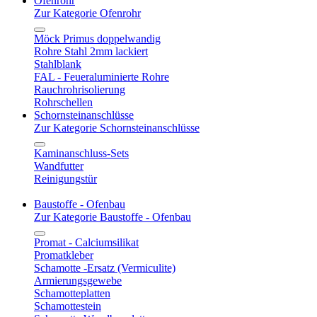
Ofenrohr
Zur Kategorie Ofenrohr
Möck Primus doppelwandig
Rohre Stahl 2mm lackiert
Stahlblank
FAL - Feueraluminierte Rohre
Rauchrohrisolierung
Rohrschellen
Schornsteinanschlüsse
Zur Kategorie Schornsteinanschlüsse
Kaminanschluss-Sets
Wandfutter
Reinigungstür
Baustoffe - Ofenbau
Zur Kategorie Baustoffe - Ofenbau
Promat - Calciumsilikat
Promatkleber
Schamotte -Ersatz (Vermiculite)
Armierungsgewebe
Schamotteplatten
Schamottestein