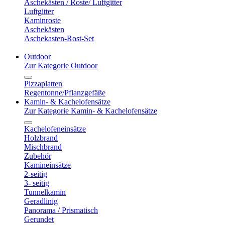
Aschekästen / Roste/ Luftgitter
Luftgitter
Kaminroste
Aschekästen
Aschekasten-Rost-Set
Outdoor
Zur Kategorie Outdoor
Pizzaplatten
Regentonne/Pflanzgefäße
Kamin- & Kachelofensätze
Zur Kategorie Kamin- & Kachelofensätze
Kachelofeneinsätze
Holzbrand
Mischbrand
Zubehör
Kamineinsätze
2-seitig
3- seitig
Tunnelkamin
Geradlinig
Panorama / Prismatisch
Gerundet