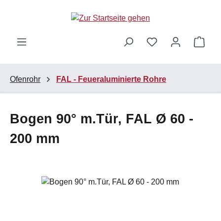
Zum Hauptinhalt springen
Ware
Ofenrohr
FAL - Feueraluminierte Rohre
Bogen 90° m.Tür, FAL Ø 60 -
200 mm
Bildergalerie überspringen