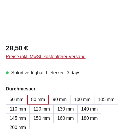
Regulärer Preis:
28,50 €
Preise inkl. MwSt. kostenfreier Versand
Sofort verfügbar, Lieferzeit: 3 days
auswählen
Durchmesser
60 mm
80 mm
90 mm
100 mm
105 mm
110 mm
120 mm
130 mm
140 mm
145 mm
150 mm
160 mm
180 mm
200 mm