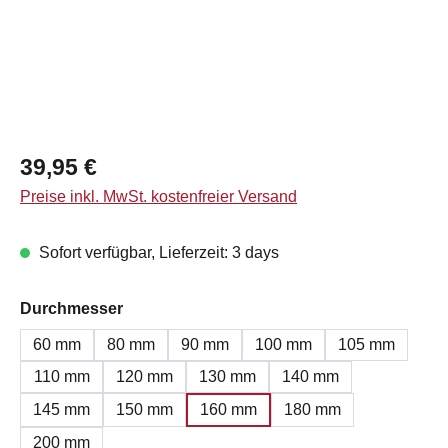
Regulärer Preis:
39,95 €
Preise inkl. MwSt. kostenfreier Versand
Sofort verfügbar, Lieferzeit: 3 days
auswählen
Durchmesser
60 mm
80 mm
90 mm
100 mm
105 mm
110 mm
120 mm
130 mm
140 mm
145 mm
150 mm
160 mm
180 mm
200 mm