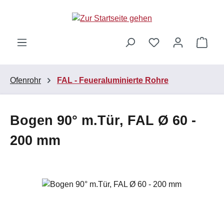
Zum Hauptinhalt springen
Ware
Ofenrohr
FAL - Feueraluminierte Rohre
Bogen 90° m.Tür, FAL Ø 60 -
200 mm
Bildergalerie überspringen