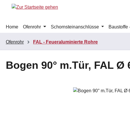
m Hauptinhalt springen
Zur Suche springen
Zur Hauptnavigation springen
Home
Ofenrohr
Schornsteinanschlüsse
Baustoffe
Ofenrohr
FAL - Feueraluminierte Rohre
Bogen 90° m.Tür, FAL Ø 
Bildergalerie überspringen