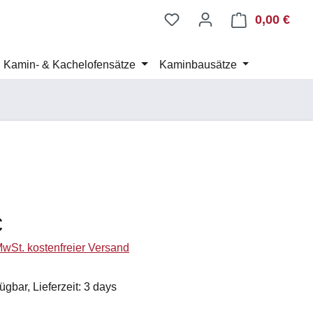
0,00 €
Ware
Kamin- & Kachelofensätze
Kaminbausätze
eis:
€
 MwSt. kostenfreier Versand
ügbar, Lieferzeit: 3 days