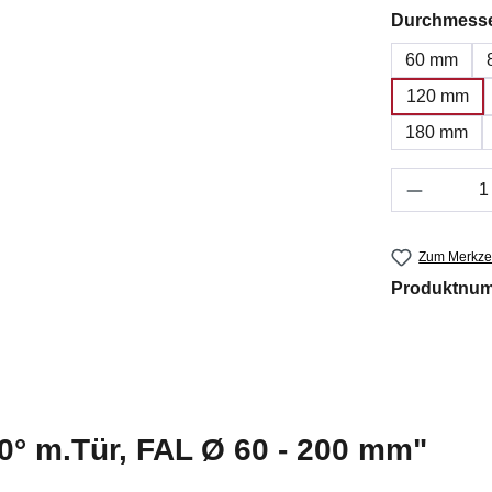
Durchmess
60 mm
120 mm
180 mm
Produkt 
Zum Merkzet
Produktnu
0° m.Tür, FAL Ø 60 - 200 mm"