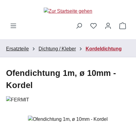
Zum Hauptinhalt springen
Ware
Ersatzteile
Dichtung / Kleber
Kordeldichtung
Ofendichtung 1m, ø 10mm -
Kordel
Bildergalerie überspringen