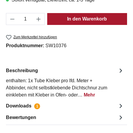
Produkt Anzahl: Gib den gewünschten Wert e
In den Warenkorb
Zum Merkzettel hinzufügen
Produktnummer:
SW10376
Beschreibung
enthalten: 1x Tube Kleber pro lfd. Meter +
Abbinder, nicht selbstklebende Dichtschnur zum
einkleben mit Kleber in Ofen- oder…
Mehr
Downloads
1
Bewertungen