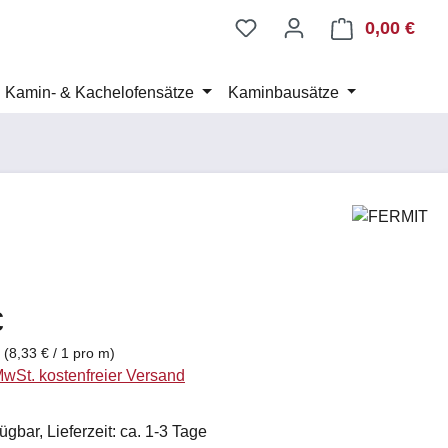
0,00 €
Ware
Kamin- & Kachelofensätze
Kaminbausätze
eis:
€
m
(8,33 € / 1 pro m)
 MwSt. kostenfreier Versand
ügbar, Lieferzeit: ca. 1-3 Tage