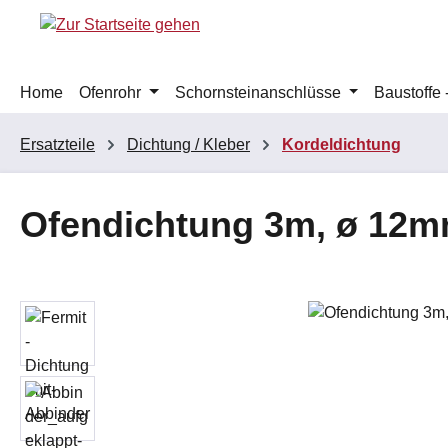
m Hauptinhalt springen
Zur Suche springen
Zur Hauptnavigation springen
Home
Ofenrohr
Schornsteinanschlüsse
Baustoffe
Ersatzteile
Dichtung / Kleber
Kordeldichtung
Ofendichtung 3m, ø 12m
Bildergalerie überspringen