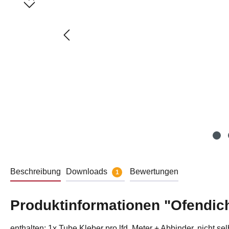
Beschreibung
Downloads
Bewertungen
1
Produktinformationen "Ofendic
enthalten: 1x Tube Kleber pro lfd. Meter + Abbinder,
nicht
sel