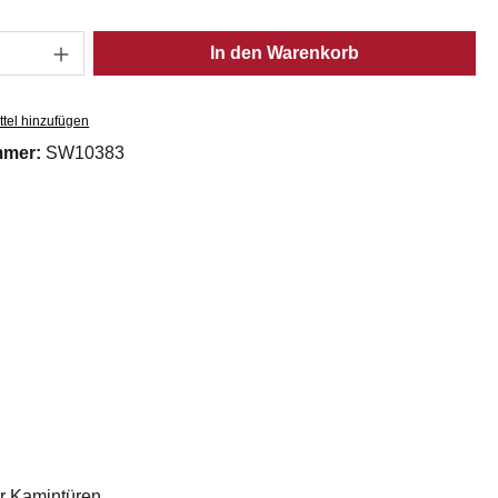
Anzahl: Gib den gewünschten Wert ein oder
In den Warenkorb
tel hinzufügen
mmer:
SW10383
er Kamintüren