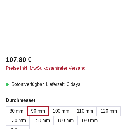
Regulärer Preis:
107,80 €
Preise inkl. MwSt. kostenfreier Versand
Sofort verfügbar, Lieferzeit: 3 days
auswählen
Durchmesser
80 mm
90 mm
100 mm
110 mm
120 mm
130 mm
150 mm
160 mm
180 mm