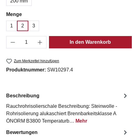
200 mm
auswählen
Menge
1
2
3
Produkt Anzahl: Gib den gewünschten Wert e
In den Warenkorb
Zum Merkzettel hinzufügen
Produktnummer:
SW10297.4
Beschreibung
Rauchrohrisolierschale Beschreibung: Steinwolle -
Rohrisolierung alukaschiert Brennbarkeitsklasse A
ÖNORM B3800 Temperaturb…
Mehr
Bewertungen