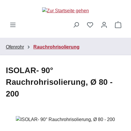
Zum Hauptinhalt springen
Ware
Ofenrohr
Rauchrohrisolierung
ISOLAR- 90°
Rauchrohrisolierung, Ø 80 -
200
Bildergalerie überspringen