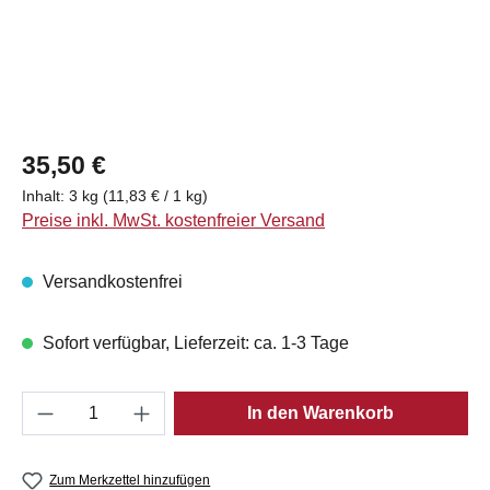
Regulärer Preis:
35,50 €
Inhalt:
3 kg
(11,83 € / 1 kg)
Preise inkl. MwSt. kostenfreier Versand
Versandkostenfrei
Sofort verfügbar, Lieferzeit: ca. 1-3 Tage
Produkt Anzahl: Gib den gewünschten Wert e
In den Warenkorb
Zum Merkzettel hinzufügen