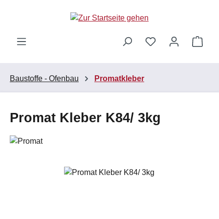
Zum Hauptinhalt springen
Ware
Baustoffe - Ofenbau
Promatkleber
Promat Kleber K84/ 3kg
Bildergalerie überspringen