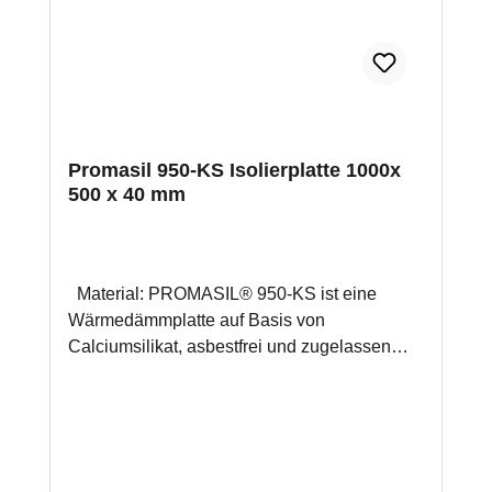
Feuchtigkeitsregulierung und
Schimmelvorbeugung für 1 m² werden ca. 2
kg Promat Kleber K84 benötigt
Promasil 950-KS Isolierplatte 1000x
500 x 40 mm
Material: PROMASIL® 950-KS ist eine
Wärmedämmplatte auf Basis von
Calciumsilikat, asbestfrei und zugelassen
nach EN 13229 für Kamine und nach DIN
188892 für Kachelöfen (Zulassung Nr.Z-43,
14-139). Anwendung: Schutz der
Anbauwände von Kamin- und Kachelöfen
(Normreihe EN 13220, DIN 18892 und