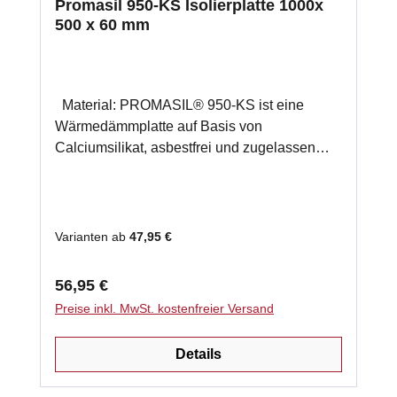
Promasil 950-KS Isolierplatte 1000x
500 x 60 mm
Material: PROMASIL® 950-KS ist eine
Wärmedämmplatte auf Basis von
Calciumsilikat, asbestfrei und zugelassen
nach EN 13229 für Kamine und nach DIN
188892 für Kachelöfen (Zulassung Nr.Z-43,
14-139). Anwendung: Schutz der
Anbauwände von Kamin- und Kachelöfen
Varianten ab
47,95 €
(Normreihe EN 13220, DIN 18892 und
Fachregeln des Kachelofen- und
Regulärer Preis:
56,95 €
Luftheizungsbauerhandwerks) gegen hohe
Preise inkl. MwSt. kostenfreier Versand
Temperaturen. Produktinformation: Farbe:
Weiß bauaufsichtliche Zulassung Z-43.14-
Details
139 nicht brennbar A1 nach DIN 4102
Klassifizierungstemperatur 950 °C