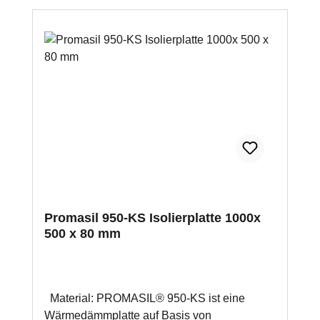
Anwendung bei Kachelöfen nach DIN 18892
Anwendung bei Kaminen nach DIN 18895
problemloser Zuschnitt üblichen
Holzbearbeitungsmaschinen oder
Nasszuschnitt mehrlagige Verklebung
möglich zur Hitzedämmung, Schallisolierung,
Feuchtigkeitsregulierung und
Schimmelvorbeugung für 1 m² werden ca. 2
kg Promat Kleber K84 benötigt
Promasil 950-KS Isolierplatte 1000x
500 x 80 mm
Material: PROMASIL® 950-KS ist eine
Wärmedämmplatte auf Basis von