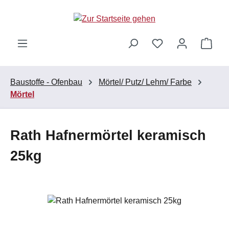
Zum Hauptinhalt springen
Ware
Baustoffe - Ofenbau
Mörtel/ Putz/ Lehm/ Farbe
Mörtel
Rath Hafnermörtel keramisch
25kg
Bildergalerie überspringen