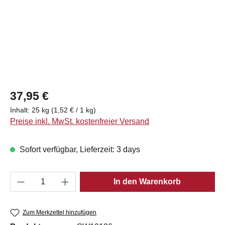
Regulärer Preis:
37,95 €
Inhalt:
25 kg
(1,52 € / 1 kg)
Preise inkl. MwSt. kostenfreier Versand
Sofort verfügbar, Lieferzeit: 3 days
Produkt Anzahl: Gib den gewünschten Wert e
In den Warenkorb
Zum Merkzettel hinzufügen