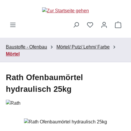
Zum Hauptinhalt springen
Ware
Baustoffe - Ofenbau
Mörtel/ Putz/ Lehm/ Farbe
Mörtel
Rath Ofenbaumörtel
hydraulisch 25kg
Bildergalerie überspringen