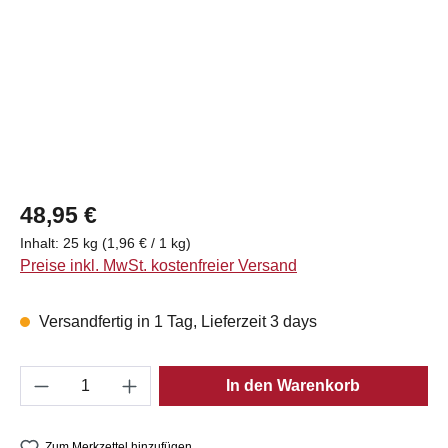
Regulärer Preis:
48,95 €
Inhalt:
25 kg
(1,96 € / 1 kg)
Preise inkl. MwSt. kostenfreier Versand
Versandfertig in 1 Tag, Lieferzeit 3 days
Produkt Anzahl: Gib den gewünschten Wert e
In den Warenkorb
Zum Merkzettel hinzufügen