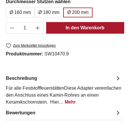
auswählen
Durchmesser Stutzen wählen
Ø 160 mm
Ø 180 mm
Ø 200 mm
Produkt Anzahl: Gib den gewünschten Wert e
In den Warenkorb
Zum Merkzettel hinzufügen
Produktnummer:
SW10470.9
Beschreibung
Für alle FeststofffeuerstättenDiese Adapter vereinfachen
den Anschluss eines Kamin-Rohres an einen
Keramikschornstein. Hier…
Mehr
Bewertungen