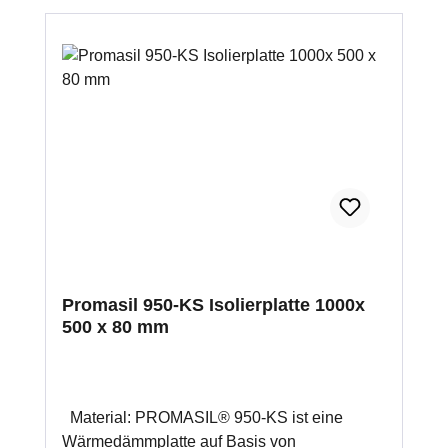
Anwendung bei Kachelöfen nach DIN 18892
Anwendung bei Kaminen nach DIN 18895
problemloser Zuschnitt üblichen
Holzbearbeitungsmaschinen oder
Nasszuschnitt mehrlagige Verklebung
möglich zur Hitzedämmung, Schallisolierung,
Feuchtigkeitsregulierung und
Schimmelvorbeugung für 1 m² werden ca. 2
kg Promat Kleber K84 benötigt
Promasil 950-KS Isolierplatte 1000x
500 x 80 mm
Material: PROMASIL® 950-KS ist eine
Wärmedämmplatte auf Basis von