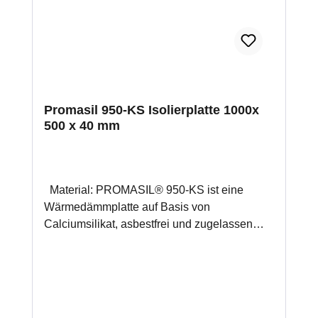
Feuchtigkeitsregulierung und
Schimmelvorbeugung für 1 m² werden ca. 2
kg Promat Kleber K84 benötigt
Promasil 950-KS Isolierplatte 1000x
500 x 40 mm
Material: PROMASIL® 950-KS ist eine
Wärmedämmplatte auf Basis von
Calciumsilikat, asbestfrei und zugelassen
nach EN 13229 für Kamine und nach DIN
188892 für Kachelöfen (Zulassung Nr.Z-43,
14-139). Anwendung: Schutz der
Anbauwände von Kamin- und Kachelöfen
(Normreihe EN 13220, DIN 18892 und