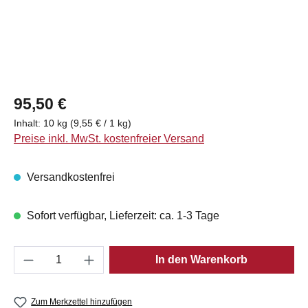
Regulärer Preis:
95,50 €
Inhalt:
10 kg
(9,55 € / 1 kg)
Preise inkl. MwSt. kostenfreier Versand
Versandkostenfrei
Sofort verfügbar, Lieferzeit: ca. 1-3 Tage
Produkt Anzahl: Gib den gewünschten Wert e
In den Warenkorb
Zum Merkzettel hinzufügen