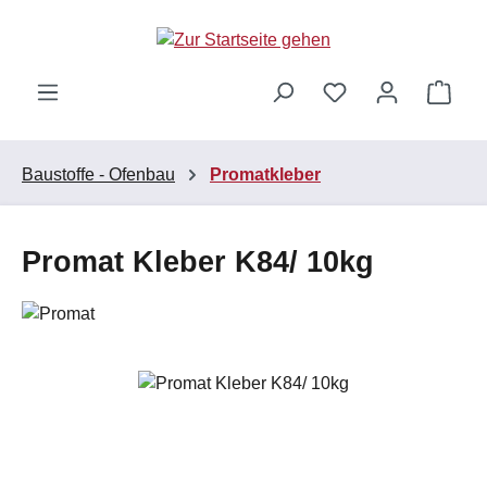
Zum Hauptinhalt springen
Ware
Baustoffe - Ofenbau
Promatkleber
Promat Kleber K84/ 10kg
Bildergalerie überspringen