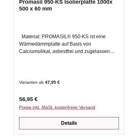
Promasil 950-KS Isolierplatte 1000x
500 x 60 mm
Material: PROMASIL® 950-KS ist eine
Wärmedämmplatte auf Basis von
Calciumsilikat, asbestfrei und zugelassen
nach EN 13229 für Kamine und nach DIN
188892 für Kachelöfen (Zulassung Nr.Z-43,
14-139). Anwendung: Schutz der
Anbauwände von Kamin- und Kachelöfen
Varianten ab
47,95 €
(Normreihe EN 13220, DIN 18892 und
Fachregeln des Kachelofen- und
Regulärer Preis:
56,95 €
Luftheizungsbauerhandwerks) gegen hohe
Preise inkl. MwSt. kostenfreier Versand
Temperaturen. Produktinformation: Farbe:
Weiß bauaufsichtliche Zulassung Z-43.14-
Details
139 nicht brennbar A1 nach DIN 4102
Klassifizierungstemperatur 950 °C