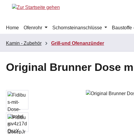
m Hauptinhalt springen
Zur Suche springen
Zur Hauptnavigation springen
Home
Ofenrohr
Schornsteinanschlüsse
Baustoffe
Kamin - Zubehör
Grill-und Ofenanzünder
Original Brunner Dose m
Bildergalerie überspringen