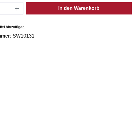
Anzahl: Gib den gewünschten Wert ein oder
In den Warenkorb
tel hinzufügen
mmer:
SW10131