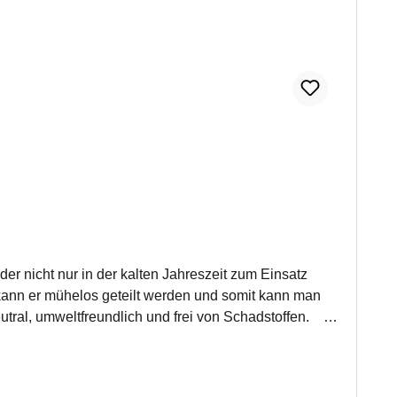
r nicht nur in der kalten Jahreszeit zum Einsatz
ann er mühelos geteilt werden und somit kann man
neutral, umweltfreundlich und frei von Schadstoffen.
nden von Kaminen, Kachelöfen sondern auch von Grillkohle oder Lagerfeuer