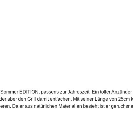
Sommer EDITION, passens zur Jahreszeit! Ein toller Anzünder de
 aber den Grill damit entfachen. Mit seiner Länge von 25cm k
nieren. Da er aus natürlichen Materialien besteht ist er geruchs
ders gut auf verbrennen mit ruhiger Flamme Diese eignen sie sich nicht nur zum anzü