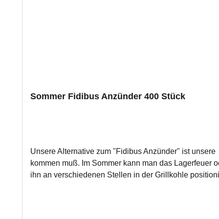
Sommer Fidibus Anzünder 400 Stück
Unsere Alternative zum "Fidibus Anzünder" ist unsere 
kommen muß. Im Sommer kann man das Lagerfeuer oder
ihn an verschiedenen Stellen in der Grillkohle positio
Produktdetails Anzündhilfe aus reinen Holzfasern getränkt in Naturparaffin Inhalt: 400 Stück Länge: 25cm und teilbar Lange Brenndauer, flammt während der ersten Minuten
beson