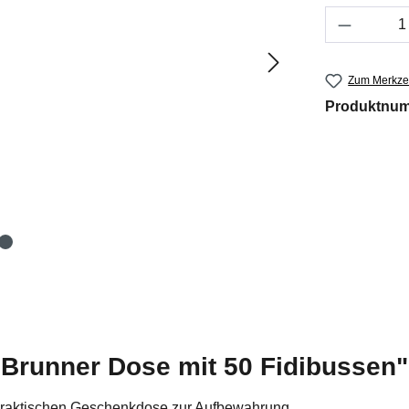
Produkt 
Zum Merkzet
Produktnu
 Brunner Dose mit 50 Fidibussen"
r praktischen Geschenkdose zur Aufbewahrung