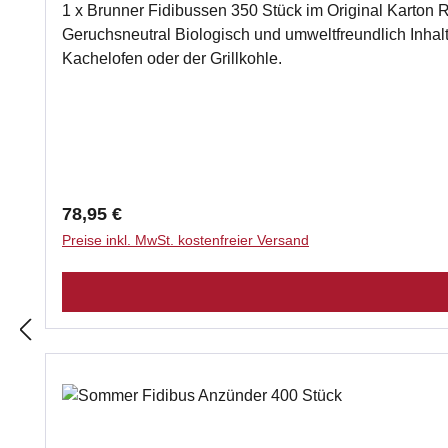
1 x Brunner Fidibussen 350 Stück im Original Karton Reine Holzfasern getränkt in Naturparaffin Flammen während der ersten Minuten besonders gut auf Lange Brenndauer
Geruchsneutral Biologisch und umweltfreundlich Inhalt: 350 Stück im Karton Die BRUNNER Fidibusse sind die ide
Kachelofen oder der Grillkohle.
Regulärer Preis:
78,95 €
Preise inkl. MwSt. kostenfreier Versand