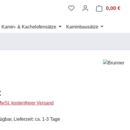
0,00 €
Ware
Kamin- & Kachelofensätze
Kaminbausätze
eis:
€
 MwSt. kostenfreier Versand
ügbar, Lieferzeit: ca. 1-3 Tage