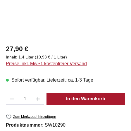
Regulärer Preis:
27,90 €
Inhalt:
1.4 Liter
(19,93 € / 1 Liter)
Preise inkl. MwSt. kostenfreier Versand
Sofort verfügbar, Lieferzeit: ca. 1-3 Tage
Produkt Anzahl: Gib den gewünschten Wert e
In den Warenkorb
Zum Merkzettel hinzufügen
Produktnummer:
SW10290