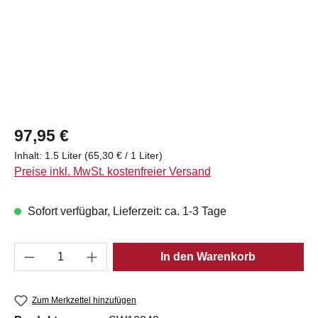
Regulärer Preis:
97,95 €
Inhalt:
1.5 Liter
(65,30 € / 1 Liter)
Preise inkl. MwSt. kostenfreier Versand
Sofort verfügbar, Lieferzeit: ca. 1-3 Tage
Produkt Anzahl: Gib den gewünschten Wert e
In den Warenkorb
Zum Merkzettel hinzufügen