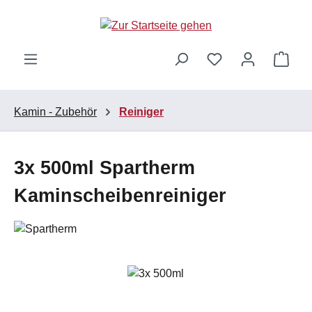
Zum Hauptinhalt springen
Ware
Kamin - Zubehör
Reiniger
3x 500ml Spartherm
Kaminscheibenreiniger
Bildergalerie überspringen