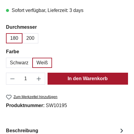
Sofort verfügbar, Lieferzeit: 3 days
auswählen
Durchmesser
180
200
auswählen
Farbe
Schwarz
Weiß
Produkt Anzahl: Gib den gewünschten Wert e
In den Warenkorb
Zum Merkzettel hinzufügen
Produktnummer:
SW10195
Beschreibung