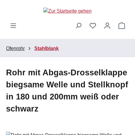
Zum Hauptinhalt springen
Ware
Ofenrohr
Stahlblank
Rohr mit Abgas-Drosselklappe
biegsame Welle und Stellknopf
in 180 und 200mm weiß oder
schwarz
Bildergalerie überspringen