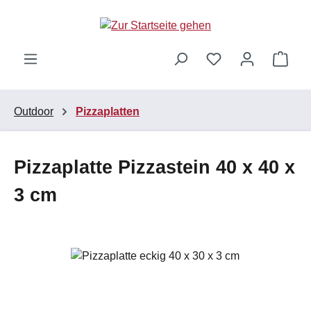
Zum Hauptinhalt springen
Ware
Outdoor
Pizzaplatten
Pizzaplatte Pizzastein 40 x 40 x
3 cm
Bildergalerie überspringen