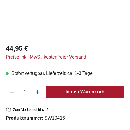
Regulärer Preis:
44,95 €
Preise inkl. MwSt. kostenfreier Versand
Sofort verfügbar, Lieferzeit: ca. 1-3 Tage
Produkt Anzahl: Gib den gewünschten Wert e
In den Warenkorb
Zum Merkzettel hinzufügen
Produktnummer:
SW10416