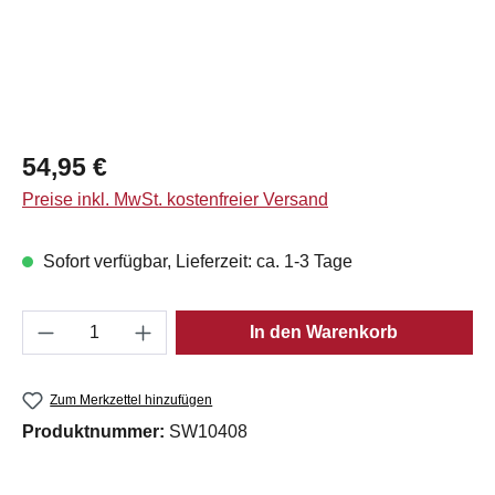
Regulärer Preis:
54,95 €
Preise inkl. MwSt. kostenfreier Versand
Sofort verfügbar, Lieferzeit: ca. 1-3 Tage
Produkt Anzahl: Gib den gewünschten Wert e
In den Warenkorb
Zum Merkzettel hinzufügen
Produktnummer:
SW10408