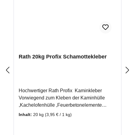
Rath 20kg Profix Schamottekleber
Hochwertiger Rath Profix Kaminkleber
Vorwiegend zum Kleben der Kaminhülle
,Kachelofenhülle ,Feuerbetonelemente
,Keramische Züge. hydraulisch abbindend
Inhalt:
20 kg
(3,95 € / 1 kg)
für Temperaturen bis 700°C
Anwendungstemperatur max.700° Körnung 0
- 1,25 mm Abbindeverhalten hydraulisch