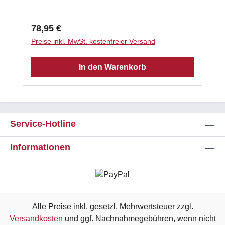
WICHTIG! vor Frost schützen. Gewicht 20 kg
Regulärer Preis:
78,95 €
Preise inkl. MwSt. kostenfreier Versand
In den Warenkorb
Service-Hotline
Informationen
Alle Preise inkl. gesetzl. Mehrwertsteuer zzgl.
Versandkosten
und ggf. Nachnahmegebühren, wenn nicht