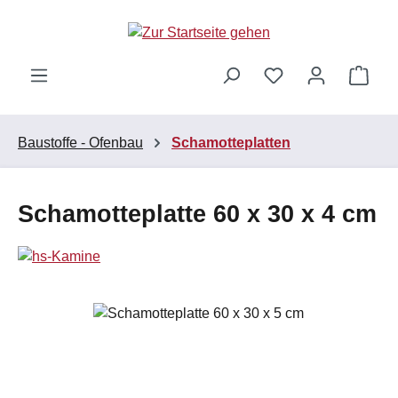
Zum Hauptinhalt springen
Ware
Baustoffe - Ofenbau
Schamotteplatten
Schamotteplatte 60 x 30 x 4 cm
Bildergalerie überspringen