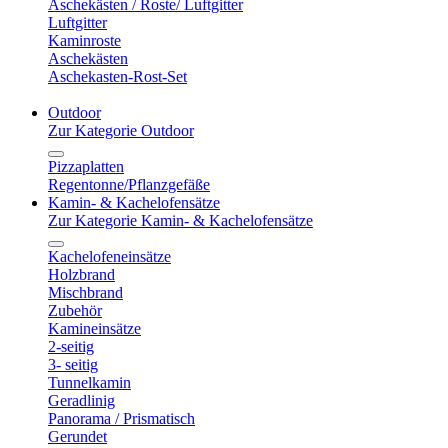
Aschekästen / Roste/ Luftgitter
Luftgitter
Kaminroste
Aschekästen
Aschekasten-Rost-Set
Outdoor
Zur Kategorie Outdoor
Pizzaplatten
Regentonne/Pflanzgefäße
Kamin- & Kachelofensätze
Zur Kategorie Kamin- & Kachelofensätze
Kachelofeneinsätze
Holzbrand
Mischbrand
Zubehör
Kamineinsätze
2-seitig
3- seitig
Tunnelkamin
Geradlinig
Panorama / Prismatisch
Gerundet