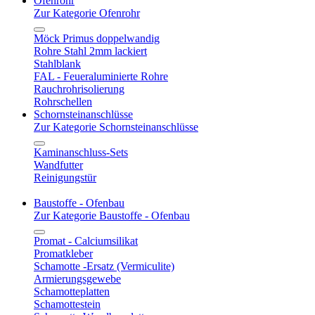
Ofenrohr
Zur Kategorie Ofenrohr
Möck Primus doppelwandig
Rohre Stahl 2mm lackiert
Stahlblank
FAL - Feueraluminierte Rohre
Rauchrohrisolierung
Rohrschellen
Schornsteinanschlüsse
Zur Kategorie Schornsteinanschlüsse
Kaminanschluss-Sets
Wandfutter
Reinigungstür
Baustoffe - Ofenbau
Zur Kategorie Baustoffe - Ofenbau
Promat - Calciumsilikat
Promatkleber
Schamotte -Ersatz (Vermiculite)
Armierungsgewebe
Schamotteplatten
Schamottestein