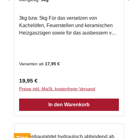
3kg bzw. 5kg Für das versetzen von
Kachelöfen, Feuerstellen und keramischen
Heizgaszügen sowie für das ausbessern von
Feuerungen.Eigenschaften abgemagert,
keramisch abbindend ( bindet nur durch
Einwirkung von Hitze) für Temperaturen bis
1100°CVerarbeitungInhalt in ein trockenes
Varianten ab
17,95 €
Gefäß schütten und trocken
durchmischenMörtel mit Trinkwasser
Regulärer Preis:
19,95 €
durchmischen (nur die Menge, die in einer 1/2
Preise inkl. MwSt. kostenfreier Versand
h verarbeitet werden kann)kein Vornässen
des Untergrund, jedoch
In den Warenkorb
staubfreiAngehärtetes Material oder Reste
nicht mit anmischen!Die Abbindezeit ist
abhängig von der Umgebungstemperatur