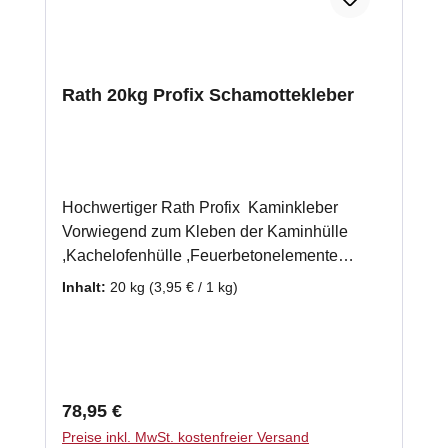
Rath 20kg Profix Schamottekleber
Hochwertiger Rath Profix Kaminkleber
Vorwiegend zum Kleben der Kaminhülle
,Kachelofenhülle ,Feuerbetonelemente
,Keramische Züge. hydraulisch abbindend
Inhalt:
20 kg
(3,95 € / 1 kg)
für Temperaturen bis 700°C
Anwendungstemperatur max.700° Körnung 0
- 1,25 mm Abbindeverhalten hydraulisch
WICHTIG! vor Frost schützen. Gewicht 20 kg
Regulärer Preis:
78,95 €
Preise inkl. MwSt. kostenfreier Versand