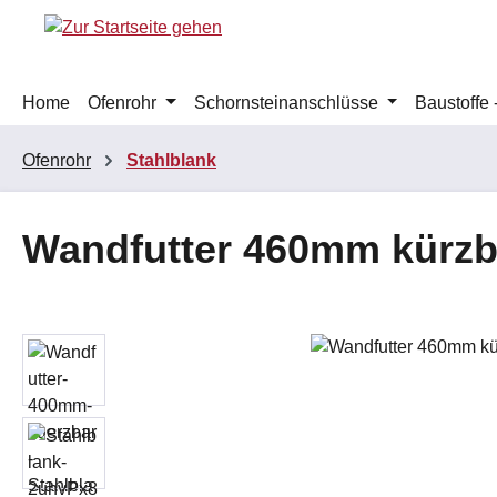
m Hauptinhalt springen
Zur Suche springen
Zur Hauptnavigation springen
Home
Ofenrohr
Schornsteinanschlüsse
Baustoffe
Ofenrohr
Stahlblank
Wandfutter 460mm kürzb
Bildergalerie überspringen