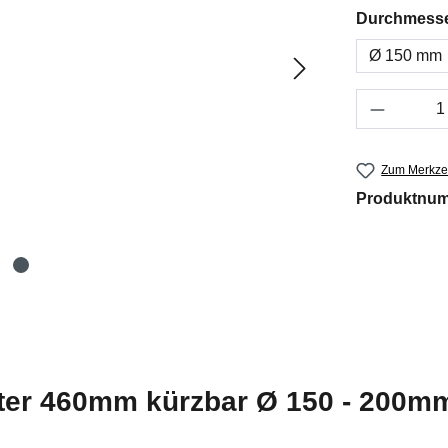
Durchmess
Ø 150 mm
Produkt 
Zum Merkzet
Produktnu
ter 460mm kürzbar Ø 150 - 200m