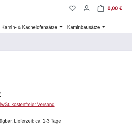
0,00 €
Ware
Kamin- & Kachelofensätze
Kaminbausätze
eis:
€
 MwSt. kostenfreier Versand
ügbar, Lieferzeit: ca. 1-3 Tage