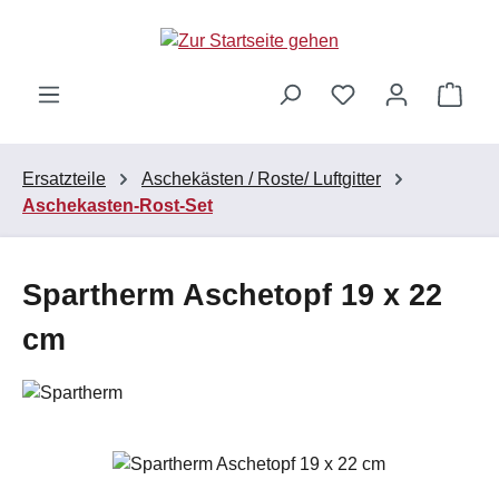
Zum Hauptinhalt springen
Ware
Ersatzteile
Aschekästen / Roste/ Luftgitter
Aschekasten-Rost-Set
Spartherm Aschetopf 19 x 22
cm
Bildergalerie überspringen