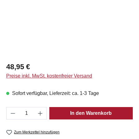
Regulärer Preis:
48,95 €
Preise inkl. MwSt. kostenfreier Versand
Sofort verfügbar, Lieferzeit: ca. 1-3 Tage
Produkt Anzahl: Gib den gewünschten Wert e
In den Warenkorb
Zum Merkzettel hinzufügen