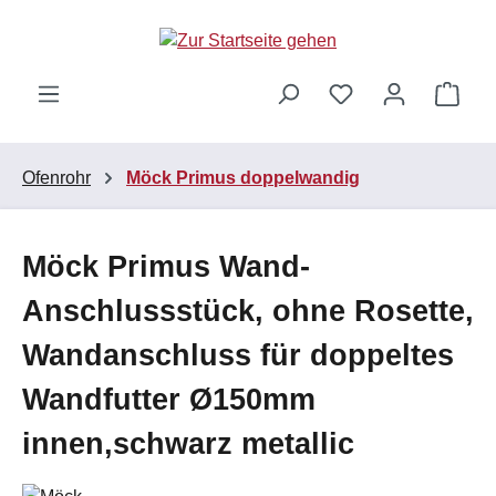
Zum Hauptinhalt springen
Ware
Ofenrohr
Möck Primus doppelwandig
Möck Primus Wand-
Anschlussstück, ohne Rosette,
Wandanschluss für doppeltes
Wandfutter Ø150mm
innen,schwarz metallic