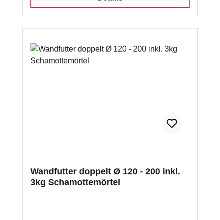
schütten und trocken durchmischen Mörtel mit
Trinkwasser durchmischen (nur die Menge,
die in einer 1 h verarbeitet werden
kann)Notwendig ist das Vornässen des
Untergrund (staubfrei
vorausgesetzt)Angehärtetes Material oder
Reste nicht mit anmischen! Die Abbindezeit
ist abhängig von der Umgebungstemperatur
Wandfutter doppelt Ø 120 - 200 inkl.
3kg Schamottemörtel