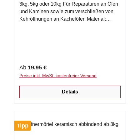
3kg, 5kg oder 10kg Für Reparaturen an Öfen
und Kaminen sowie zum verschließen von
Kehröffnungen an Kachelöfen Material:
Lehmpulver und Quarzsand getrocknet und
gemischt Eigenschaften keramisch
abbindend für Temperaturen bis 1100°C
VerarbeitungLehmmörtel unter Zugabe von
Wasser zu einer streichbaren Masse
verrühren
Regulärer Preis:
Ab
19,95 €
Preise inkl. MwSt. kostenfreier Versand
Details
Tipp