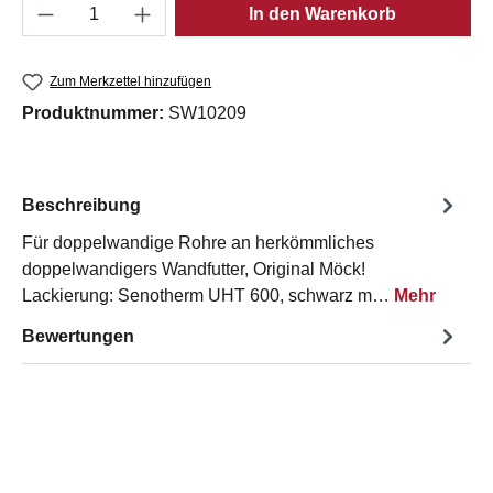
Produkt Anzahl: Gib den gewünschten Wert e
In den Warenkorb
Zum Merkzettel hinzufügen
Produktnummer:
SW10209
Beschreibung
Für doppelwandige Rohre an herkömmliches
doppelwandigers Wandfutter, Original Möck!
Lackierung: Senotherm UHT 600, schwarz m…
Mehr
Bewertungen