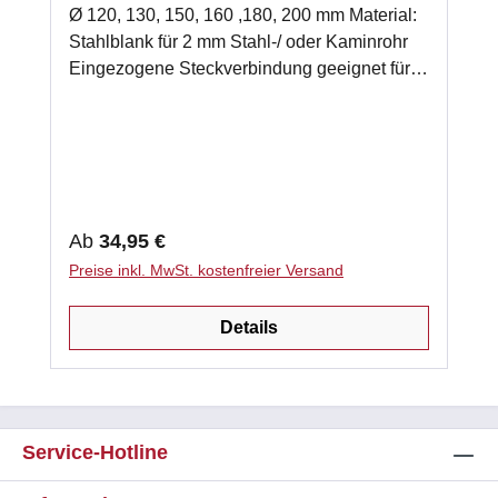
Ø 120, 130, 150, 160 ,180, 200 mm Material:
Stahlblank für 2 mm Stahl-/ oder Kaminrohr
Eingezogene Steckverbindung geeignet für
Holz und Kohle 3 kg Schamottemörtel zum
einmauern in den Schornstein Eigenschaften
Doppelwandfutter Werkstoff Nr. 50400128
Anwendungstemperatur ca. 500 °C
Temperaturbereich unverbindlich! DIN 1004-
CPD-0004 Eigenschaften Schamottemörtel
Regulärer Preis:
Ab
34,95 €
hydraulisch abbindend grauer Farbton
Preise inkl. MwSt. kostenfreier Versand
Anwendungstemperatur 1.050°C Körnung 0 -
1 mm härtet bei Umgebungstemperatur aus
Details
Service-Hotline