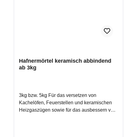
Hafnermörtel keramisch abbindend
ab 3kg
3kg bzw. 5kg Für das versetzen von
Kachelöfen, Feuerstellen und keramischen
Heizgaszügen sowie für das ausbessern von
Feuerungen.Eigenschaften abgemagert,
keramisch abbindend ( bindet nur durch
Einwirkung von Hitze) für Temperaturen bis