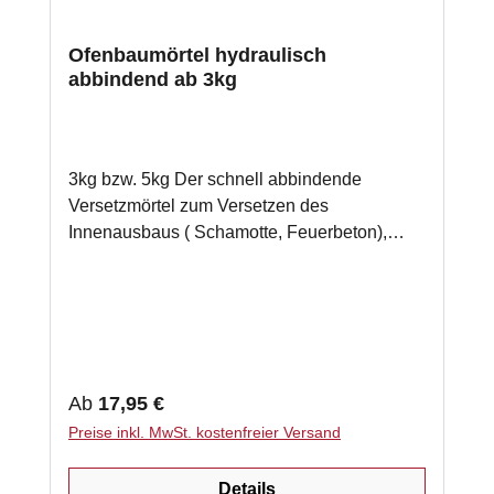
Ofenbaumörtel hydraulisch
abbindend ab 3kg
3kg bzw. 5kg Der schnell abbindende
Versetzmörtel zum Versetzen des
Innenausbaus ( Schamotte, Feuerbeton),
sowie der Hülle (Kacheln, Schamotte,
Feuerbeton) in der Bauweise mit und ohne
Luftspalt im Kachelofenbau. Durch das dichte
Gefüge wird eine besonders gute
Wärmeübertragung
gewährleistet.Eigenschaften hydraulisch
Regulärer Preis:
Ab
17,95 €
abbindend (bindet ohne Hitze ab) für
Preise inkl. MwSt. kostenfreier Versand
Temperaturen bis 1200°CVerarbeitung
Verarbeitung Inhalt in ein trockenes Gefäß
Details