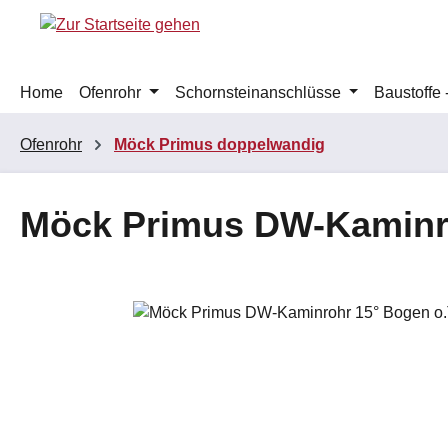
m Hauptinhalt springen
Zur Suche springen
Zur Hauptnavigation springen
Home
Ofenrohr
Schornsteinanschlüsse
Baustoffe
Ofenrohr
Möck Primus doppelwandig
Möck Primus DW-Kaminro
Bildergalerie überspringen