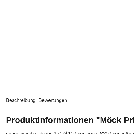
Beschreibung
Bewertungen
Produktinformationen "Möck P
doppelwandig, Bogen 15°, Ø 150mm innen/ Ø200mm außen, O