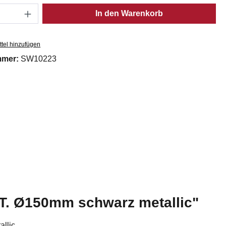
Anzahl: Gib den gewünschten Wert ein oder
In den Warenkorb
tel hinzufügen
mmer:
SW10223
T. Ø150mm schwarz metallic"
llic,