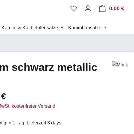
0,00 €
Ware
Kamin- & Kachelofensätze
Kaminbausätze
m schwarz metallic
eis:
 €
 MwSt. kostenfreier Versand
ig in 1 Tag, Lieferzeit 3 days