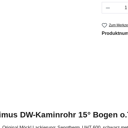
Produkt 
Zum Merkzet
Produktnu
rimus DW-Kaminrohr 15° Bogen o.
riginal Möck! Lackierung: Senotherm, UHT 600, schwarz meta