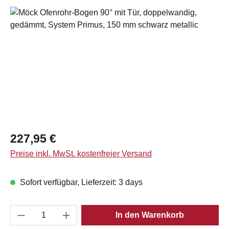
Bildergalerie überspringen
Regulärer Preis:
227,95 €
Preise inkl. MwSt. kostenfreier Versand
Sofort verfügbar, Lieferzeit: 3 days
Produkt Anzahl: Gib den gewünschten Wert e
In den Warenkorb