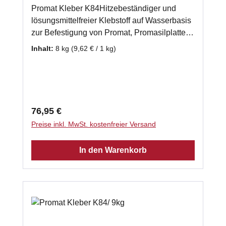
Promat Kleber K84Hitzebeständiger und
lösungsmittelfreier Klebstoff auf Wasserbasis
zur Befestigung von Promat, Promasilplatten
und Wärmedämmplatten. Auch zur
Inhalt:
8 kg
(9,62 € / 1 kg)
Verwendung bei einer mehrlagigen
Verarbeitung von Promasilplatten geeignet.
gebrauchsfertig 8 x 1kg - Schlauch
Klassifizierungstemperatur: 1000 °C
Verarbeitungstemperatur: 5°C - 40 °C
Regulärer Preis:
76,95 €
Abbindezeit: 8 h Laut Herstellerempfehlung
Preise inkl. MwSt. kostenfreier Versand
benötigen Sie ca. 2kg Promasilkleber je m²
Promasilplatte.
In den Warenkorb