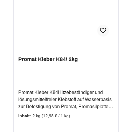
Promat Kleber K84/ 2kg
Promat Kleber K84Hitzebeständiger und
lösungsmittelfreier Klebstoff auf Wasserbasis
zur Befestigung von Promat, Promasilplatten
und Wärmedämmplatten. Auch zur
Inhalt:
2 kg
(12,98 € / 1 kg)
Verwendung bei einer mehrlagigen
Verarbeitung von Promasilplatten geeignet.