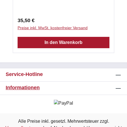
gebrauchsfertig 3 x 1kg - Schlauch
Klassifizierungstemperatur: 1000 °C
Verarbeitungstemperatur: 5°C - 40 °C
Regulärer Preis:
35,50 €
Abbindezeit: 8 h Laut Herstellerempfehlung
Preise inkl. MwSt. kostenfreier Versand
benötigen Sie ca. 2kg Promasilkleber je m²
Promasilplatte.
In den Warenkorb
Service-Hotline
Informationen
Alle Preise inkl. gesetzl. Mehrwertsteuer zzgl.