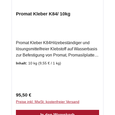
Promat Kleber K84/ 10kg
Promat Kleber K84Hitzebeständiger und
lösungsmittelfreier Klebstoff auf Wasserbasis
zur Befestigung von Promat, Promasilplatten
und Wärmedämmplatten. Auch zur
Inhalt:
10 kg
(9,55 € / 1 kg)
Verwendung bei einer mehrlagigen
Verarbeitung von Promasilplatten geeignet.
gebrauchsfertig 10 x 1kg - Schlauch
Klassifizierungstemperatur: 1000 °C
Verarbeitungstemperatur: 5°C - 40 °C
Regulärer Preis:
95,50 €
Abbindezeit: 8 h Laut Herstellerempfehlung
Preise inkl. MwSt. kostenfreier Versand
benötigen Sie ca. 2kg Promasilkleber je m²
Promasilplatte.
In den Warenkorb