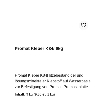
Promat Kleber K84/ 9kg
Promat Kleber K84Hitzebeständiger und
lösungsmittelfreier Klebstoff auf Wasserbasis
zur Befestigung von Promat, Promasilplatten
und Wärmedämmplatten. Auch zur
Inhalt:
9 kg
(9,55 € / 1 kg)
Verwendung bei einer mehrlagigen
Verarbeitung von Promasilplatten geeignet.