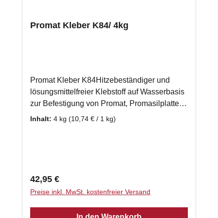
Promat Kleber K84/ 4kg
Promat Kleber K84Hitzebeständiger und
lösungsmittelfreier Klebstoff auf Wasserbasis
zur Befestigung von Promat, Promasilplatten
und Wärmedämmplatten. Auch zur
Inhalt:
4 kg
(10,74 € / 1 kg)
Verwendung bei einer mehrlagigen
Verarbeitung von Promasilplatten geeignet.
gebrauchsfertig 4 x 1kg - Schlauch
Klassifizierungstemperatur: 1000 °C
Verarbeitungstemperatur: 5°C - 40 °C
Regulärer Preis:
42,95 €
Abbindezeit: 8 h Laut Herstellerempfehlung
Preise inkl. MwSt. kostenfreier Versand
benötigen Sie ca. 2kg Promasilkleber je m²
Promasilplatte.
In den Warenkorb