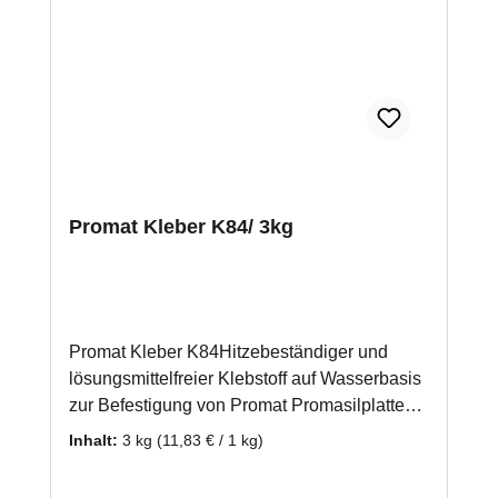
Promat Kleber K84/ 3kg
Promat Kleber K84Hitzebeständiger und
lösungsmittelfreier Klebstoff auf Wasserbasis
zur Befestigung von Promat Promasilplatten,
und Wärmedämmplatten. Auch zur
Inhalt:
3 kg
(11,83 € / 1 kg)
Verwendung bei einer mehrlagigen
Verarbeitung von Promasilplatten geeignet.