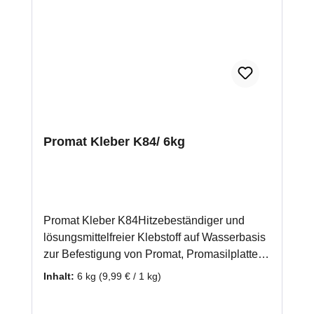
Promat Kleber K84/ 6kg
Promat Kleber K84Hitzebeständiger und
lösungsmittelfreier Klebstoff auf Wasserbasis
zur Befestigung von Promat, Promasilplatten
und Wärmedämmplatten. Auch zur
Inhalt:
6 kg
(9,99 € / 1 kg)
Verwendung bei einer mehrlagigen
Verarbeitung von Promasilplatten geeignet.