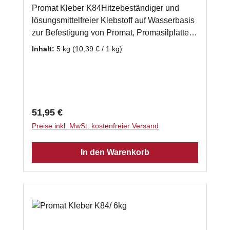
Promat Kleber K84Hitzebeständiger und
lösungsmittelfreier Klebstoff auf Wasserbasis
zur Befestigung von Promat, Promasilplatten
und Wärmedämmplatten. Auch zur
Inhalt:
5 kg
(10,39 € / 1 kg)
Verwendung bei einer mehrlagigen
Verarbeitung von Promasilplatten geeignet.
gebrauchsfertig 5x 1kg - Schlauch
Klassifizierungstemperatur: 1000 °C
Verarbeitungstemperatur: 5°C - 40 °C
Regulärer Preis:
51,95 €
Abbindezeit: 8 h Laut Herstellerempfehlung
Preise inkl. MwSt. kostenfreier Versand
benötigen Sie ca. 2kg Promasilkleber je m²
Promasilplatte.
In den Warenkorb