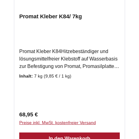
Promat Kleber K84/ 7kg
Promat Kleber K84Hitzebeständiger und
lösungsmittelfreier Klebstoff auf Wasserbasis
zur Befestigung von Promat, Promasilplatten
und Wärmedämmplatten. Auch zur
Inhalt:
7 kg
(9,85 € / 1 kg)
Verwendung bei einer mehrlagigen
Verarbeitung von Promasilplatten geeignet.
gebrauchsfertig 7 x 1kg - Schlauch
Klassifizierungstemperatur: 1000 °C
Verarbeitungstemperatur: 5°C - 40 °C
Regulärer Preis:
68,95 €
Abbindezeit: 8 h Laut Herstellerempfehlung
Preise inkl. MwSt. kostenfreier Versand
benötigen Sie ca. 2kg Promasilkleber je m²
Promasilplatte.
In den Warenkorb