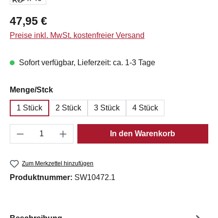
Regulärer Preis:
47,95 €
Preise inkl. MwSt. kostenfreier Versand
Sofort verfügbar, Lieferzeit: ca. 1-3 Tage
auswählen
Menge/Stck
1 Stück
2 Stück
3 Stück
4 Stück
Produkt Anzahl: Gib den gewünschten Wert e
In den Warenkorb
Zum Merkzettel hinzufügen
Produktnummer:
SW10472.1