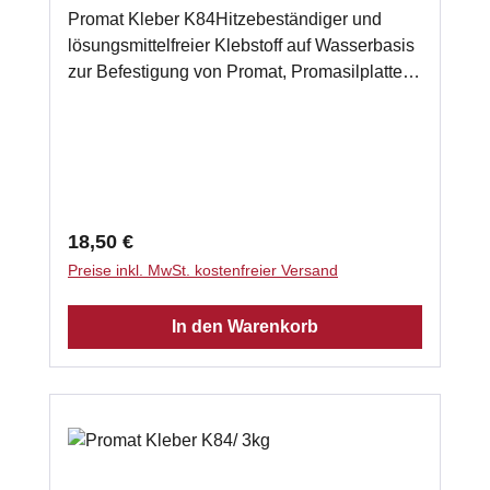
Promat Kleber K84Hitzebeständiger und
lösungsmittelfreier Klebstoff auf Wasserbasis
zur Befestigung von Promat, Promasilplatten
und Wärmedämmplatten. Auch zur
Verwendung bei einer mehrlagigen
Verarbeitung von Promasilplatten geeignet.
gebrauchsfertig 1kg - Schlauch
Klassifizierungstemperatur: 1000 °C
Verarbeitungstemperatur: 5°C - 40 °C
Regulärer Preis:
18,50 €
Abbindezeit: 8 h Laut Herstellerempfehlung
Preise inkl. MwSt. kostenfreier Versand
benötigen Sie ca. 2kg Promasilkleber je m²
Promasilplatte.
In den Warenkorb