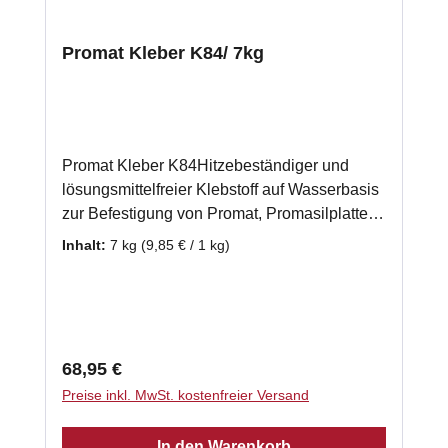
Promat Kleber K84/ 7kg
Promat Kleber K84Hitzebeständiger und
lösungsmittelfreier Klebstoff auf Wasserbasis
zur Befestigung von Promat, Promasilplatten
und Wärmedämmplatten. Auch zur
Inhalt:
7 kg
(9,85 € / 1 kg)
Verwendung bei einer mehrlagigen
Verarbeitung von Promasilplatten geeignet.
gebrauchsfertig 7 x 1kg - Schlauch
Klassifizierungstemperatur: 1000 °C
Verarbeitungstemperatur: 5°C - 40 °C
Regulärer Preis:
68,95 €
Abbindezeit: 8 h Laut Herstellerempfehlung
Preise inkl. MwSt. kostenfreier Versand
benötigen Sie ca. 2kg Promasilkleber je m²
Promasilplatte.
In den Warenkorb