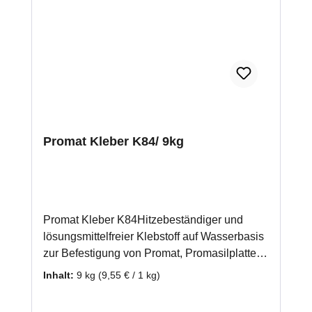
Promat Kleber K84/ 9kg
Promat Kleber K84Hitzebeständiger und
lösungsmittelfreier Klebstoff auf Wasserbasis
zur Befestigung von Promat, Promasilplatten
und Wärmedämmplatten. Auch zur
Inhalt:
9 kg
(9,55 € / 1 kg)
Verwendung bei einer mehrlagigen
Verarbeitung von Promasilplatten geeignet.