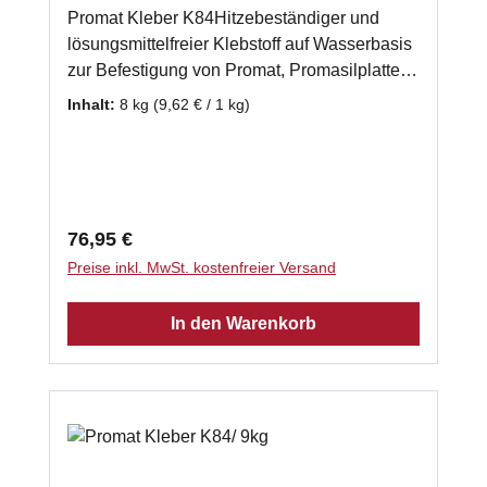
Promat Kleber K84Hitzebeständiger und
lösungsmittelfreier Klebstoff auf Wasserbasis
zur Befestigung von Promat, Promasilplatten
und Wärmedämmplatten. Auch zur
Inhalt:
8 kg
(9,62 € / 1 kg)
Verwendung bei einer mehrlagigen
Verarbeitung von Promasilplatten geeignet.
gebrauchsfertig 8 x 1kg - Schlauch
Klassifizierungstemperatur: 1000 °C
Verarbeitungstemperatur: 5°C - 40 °C
Regulärer Preis:
76,95 €
Abbindezeit: 8 h Laut Herstellerempfehlung
Preise inkl. MwSt. kostenfreier Versand
benötigen Sie ca. 2kg Promasilkleber je m²
Promasilplatte.
In den Warenkorb