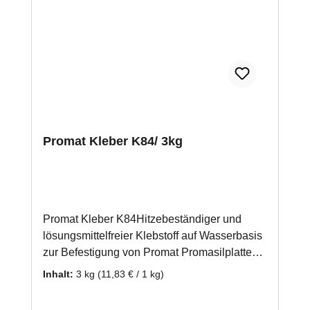
Promat Kleber K84/ 3kg
Promat Kleber K84Hitzebeständiger und
lösungsmittelfreier Klebstoff auf Wasserbasis
zur Befestigung von Promat Promasilplatten,
und Wärmedämmplatten. Auch zur
Inhalt:
3 kg
(11,83 € / 1 kg)
Verwendung bei einer mehrlagigen
Verarbeitung von Promasilplatten geeignet.