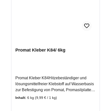
Promat Kleber K84/ 6kg
Promat Kleber K84Hitzebeständiger und
lösungsmittelfreier Klebstoff auf Wasserbasis
zur Befestigung von Promat, Promasilplatten
und Wärmedämmplatten. Auch zur
Inhalt:
6 kg
(9,99 € / 1 kg)
Verwendung bei einer mehrlagigen
Verarbeitung von Promasilplatten geeignet.