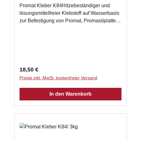
Promat Kleber K84Hitzebeständiger und
lösungsmittelfreier Klebstoff auf Wasserbasis
zur Befestigung von Promat, Promasilplatten
und Wärmedämmplatten. Auch zur
Verwendung bei einer mehrlagigen
Verarbeitung von Promasilplatten geeignet.
gebrauchsfertig 1kg - Schlauch
Klassifizierungstemperatur: 1000 °C
Verarbeitungstemperatur: 5°C - 40 °C
Regulärer Preis:
18,50 €
Abbindezeit: 8 h Laut Herstellerempfehlung
Preise inkl. MwSt. kostenfreier Versand
benötigen Sie ca. 2kg Promasilkleber je m²
Promasilplatte.
In den Warenkorb