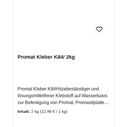
Promat Kleber K84/ 2kg
Promat Kleber K84Hitzebeständiger und
lösungsmittelfreier Klebstoff auf Wasserbasis
zur Befestigung von Promat, Promasilplatten
und Wärmedämmplatten. Auch zur
Inhalt:
2 kg
(12,98 € / 1 kg)
Verwendung bei einer mehrlagigen
Verarbeitung von Promasilplatten geeignet.