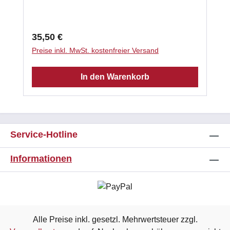
gebrauchsfertig 3 x 1kg - Schlauch
Klassifizierungstemperatur: 1000 °C
Verarbeitungstemperatur: 5°C - 40 °C
Regulärer Preis:
35,50 €
Abbindezeit: 8 h Laut Herstellerempfehlung
Preise inkl. MwSt. kostenfreier Versand
benötigen Sie ca. 2kg Promasilkleber je m²
Promasilplatte.
In den Warenkorb
Service-Hotline
Informationen
Alle Preise inkl. gesetzl. Mehrwertsteuer zzgl.