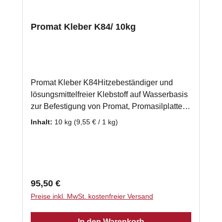
Promat Kleber K84/ 10kg
Promat Kleber K84Hitzebeständiger und
lösungsmittelfreier Klebstoff auf Wasserbasis
zur Befestigung von Promat, Promasilplatten
und Wärmedämmplatten. Auch zur
Inhalt:
10 kg
(9,55 € / 1 kg)
Verwendung bei einer mehrlagigen
Verarbeitung von Promasilplatten geeignet.
gebrauchsfertig 10 x 1kg - Schlauch
Klassifizierungstemperatur: 1000 °C
Verarbeitungstemperatur: 5°C - 40 °C
Regulärer Preis:
95,50 €
Abbindezeit: 8 h Laut Herstellerempfehlung
Preise inkl. MwSt. kostenfreier Versand
benötigen Sie ca. 2kg Promasilkleber je m²
Promasilplatte.
In den Warenkorb