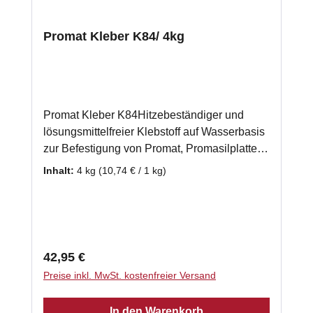
Promat Kleber K84/ 4kg
Promat Kleber K84Hitzebeständiger und
lösungsmittelfreier Klebstoff auf Wasserbasis
zur Befestigung von Promat, Promasilplatten
und Wärmedämmplatten. Auch zur
Inhalt:
4 kg
(10,74 € / 1 kg)
Verwendung bei einer mehrlagigen
Verarbeitung von Promasilplatten geeignet.
gebrauchsfertig 4 x 1kg - Schlauch
Klassifizierungstemperatur: 1000 °C
Verarbeitungstemperatur: 5°C - 40 °C
Regulärer Preis:
42,95 €
Abbindezeit: 8 h Laut Herstellerempfehlung
Preise inkl. MwSt. kostenfreier Versand
benötigen Sie ca. 2kg Promasilkleber je m²
Promasilplatte.
In den Warenkorb