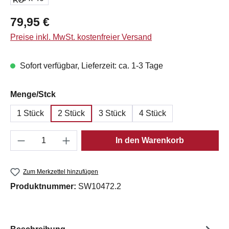
Regulärer Preis:
79,95 €
Preise inkl. MwSt. kostenfreier Versand
Sofort verfügbar, Lieferzeit: ca. 1-3 Tage
auswählen
Menge/Stck
1 Stück
2 Stück
3 Stück
4 Stück
Produkt Anzahl: Gib den gewünschten Wert e
In den Warenkorb
Zum Merkzettel hinzufügen
Produktnummer:
SW10472.2